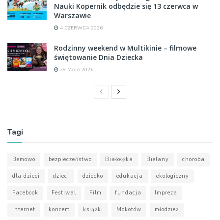
Nauki Kopernik odbędzie się 13 czerwca w
Warszawie
4 CZERWCA 2026
Rodzinny weekend w Multikinie – filmowe
świętowanie Dnia Dziecka
29 MAJA 2026
Tagi
Bemowo
bezpieczeństwo
Białołęka
Bielany
choroba
dla dzieci
dzieci
dziecko
edukacja
ekologiczny
Facebook
Festiwal
Film
fundacja
Impreza
Internet
koncert
książki
Mokotów
młodzież