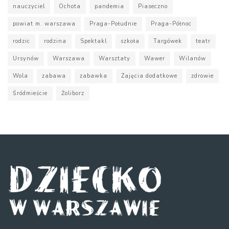
nauczyciel
Ochota
pandemia
Piaseczno
powiat m. warszawa
Praga-Południe
Praga-Północ
rodzic
rodzina
Spektakl
szkoła
Targówek
teatr
Ursynów
Warszawa
Warsztaty
Wawer
Wilanów
Wola
zabawa
zabawka
Zajęcia dodatkowe
zdrowie
Śródmieście
Żoliborz