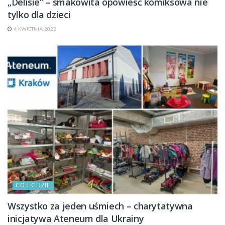
„Delisie” – smakowita opowieść komiksowa nie
tylko dla dzieci
4 KWIETNIA 2022
CO I GDZIE
Wszystko za jeden uśmiech – charytatywna
inicjatywa Ateneum dla Ukrainy