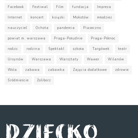
Facebook
Festiwal
Film
fundacja
Impreza
Internet
koncert
książki
Mokotów
młodzież
nauczyciel
Ochota
pandemia
Piaseczno
powiat m. warszawa
Praga-Południe
Praga-Północ
rodzic
rodzina
Spektakl
szkoła
Targówek
teatr
Ursynów
Warszawa
Warsztaty
Wawer
Wilanów
Wola
zabawa
zabawka
Zajęcia dodatkowe
zdrowie
Śródmieście
Żoliborz