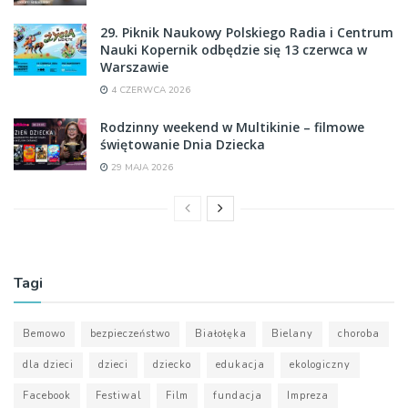
29. Piknik Naukowy Polskiego Radia i Centrum
Nauki Kopernik odbędzie się 13 czerwca w
Warszawie
4 CZERWCA 2026
Rodzinny weekend w Multikinie – filmowe
świętowanie Dnia Dziecka
29 MAJA 2026
Tagi
Bemowo
bezpieczeństwo
Białołęka
Bielany
choroba
dla dzieci
dzieci
dziecko
edukacja
ekologiczny
Facebook
Festiwal
Film
fundacja
Impreza