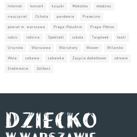
Internet
koncert
książki
Mokotów
młodzież
nauczyciel
Ochota
pandemia
Piaseczno
powiat m. warszawa
Praga-Południe
Praga-Północ
rodzic
rodzina
Spektakl
szkoła
Targówek
teatr
Ursynów
Warszawa
Warsztaty
Wawer
Wilanów
Wola
zabawa
zabawka
Zajęcia dodatkowe
zdrowie
Śródmieście
Żoliborz