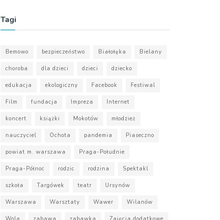
Tagi
Bemowo
bezpieczeństwo
Białołęka
Bielany
choroba
dla dzieci
dzieci
dziecko
edukacja
ekologiczny
Facebook
Festiwal
Film
fundacja
Impreza
Internet
koncert
książki
Mokotów
młodzież
nauczyciel
Ochota
pandemia
Piaseczno
powiat m. warszawa
Praga-Południe
Praga-Północ
rodzic
rodzina
Spektakl
szkoła
Targówek
teatr
Ursynów
Warszawa
Warsztaty
Wawer
Wilanów
Wola
zabawa
zabawka
Zajęcia dodatkowe