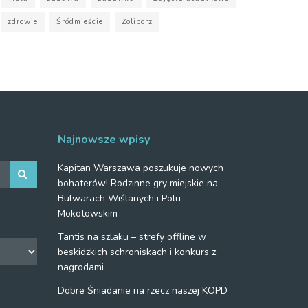
zdrowie
Śródmieście
Żoliborz
Najnowsze wpisy
Kapitan Warszawa poszukuje nowych
bohaterów! Rodzinne gry miejskie na
Bulwarach Wiślanych i Polu
Mokotowskim
Tantis na szlaku – strefy offline w
beskidzkich schroniskach i konkurs z
nagrodami
Dobre Śniadanie na rzecz naszej KOPD