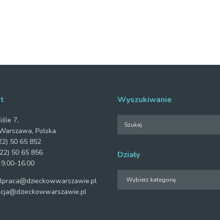
t
Wyszukiwanie
iśle 7,
Warszawa, Polska
2) 50 65 852
22) 50 65 856
Działy
 9.00-16.00
Działy
praca@dzieckowwarszawie.pl
cja@dzieckowwarszawie.pl