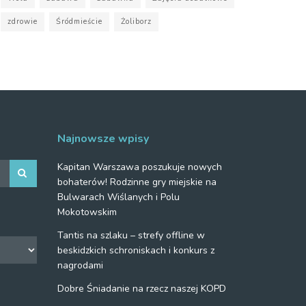
zdrowie
Śródmieście
Żoliborz
Najnowsze wpisy
Kapitan Warszawa poszukuje nowych
bohaterów! Rodzinne gry miejskie na
Bulwarach Wiślanych i Polu
Mokotowskim
Tantis na szlaku – strefy offline w
beskidzkich schroniskach i konkurs z
nagrodami
Dobre Śniadanie na rzecz naszej KOPD