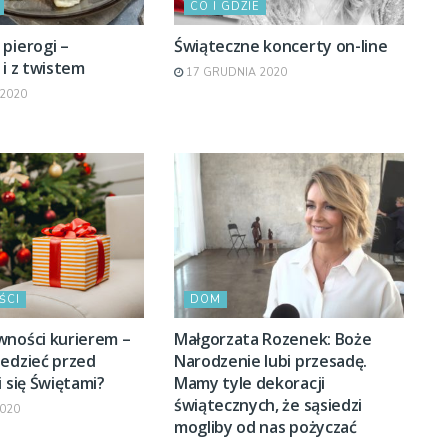
CO I GDZIE
pierogi –
Świąteczne koncerty on-line
 i z twistem
17 GRUDNIA 2020
2020
ŚCI
DOM
wności kurierem –
Małgorzata Rozenek: Boże
iedzieć przed
Narodzenie lubi przesadę.
i się Świętami?
Mamy tyle dekoracji
świątecznych, że sąsiedzi
020
mogliby od nas pożyczać