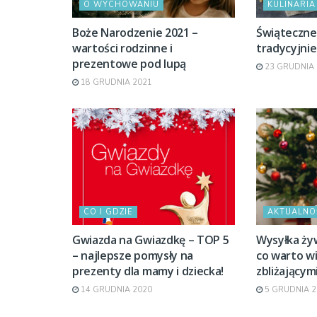
O WYCHOWANIU
KULINARIA
Boże Narodzenie 2021 –
Świąteczne 
wartości rodzinne i
tradycyjnie
prezentowe pod lupą
23 GRUDNIA 
18 GRUDNIA 2021
CO I GDZIE
AKTUALNO
Gwiazda na Gwiazdkę – TOP 5
Wysyłka ży
– najlepsze pomysły na
co warto w
prezenty dla mamy i dziecka!
zbliżającym
14 GRUDNIA 2020
5 GRUDNIA 2