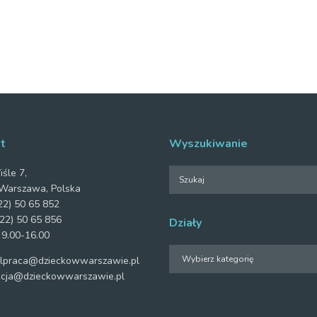
t
Wyszukiwanie
iśle 7,
Warszawa, Polska
2) 50 65 852
22) 50 65 856
Działy
 9.00-16.00
Działy
praca@dzieckowwarszawie.pl
cja@dzieckowwarszawie.pl