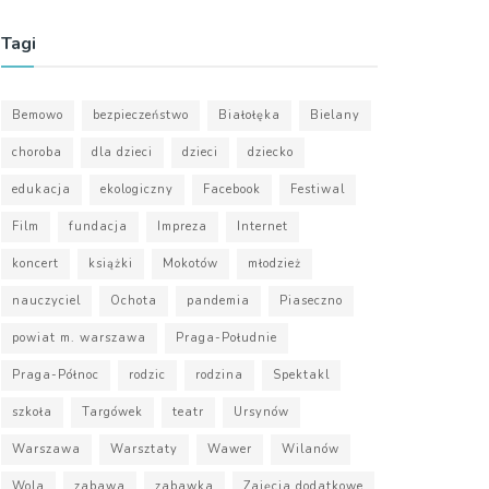
Tagi
Bemowo
bezpieczeństwo
Białołęka
Bielany
choroba
dla dzieci
dzieci
dziecko
edukacja
ekologiczny
Facebook
Festiwal
Film
fundacja
Impreza
Internet
koncert
książki
Mokotów
młodzież
nauczyciel
Ochota
pandemia
Piaseczno
powiat m. warszawa
Praga-Południe
Praga-Północ
rodzic
rodzina
Spektakl
szkoła
Targówek
teatr
Ursynów
Warszawa
Warsztaty
Wawer
Wilanów
Wola
zabawa
zabawka
Zajęcia dodatkowe