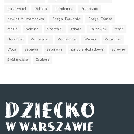
nauczyciel
Ochota
pandemia
Piaseczno
powiat m. warszawa
Praga-Południe
Praga-Północ
rodzic
rodzina
Spektakl
szkoła
Targówek
teatr
Ursynów
Warszawa
Warsztaty
Wawer
Wilanów
Wola
zabawa
zabawka
Zajęcia dodatkowe
zdrowie
Śródmieście
Żoliborz