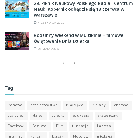
29. Piknik Naukowy Polskiego Radia i Centrum
Nauki Kopernik odbędzie się 13 czerwca w
Warszawie
4 CZERWCA 2026
Rodzinny weekend w Multikinie – filmowe
świętowanie Dnia Dziecka
29 MAJA 2026
Tagi
Bemowo
bezpieczeństwo
Białołęka
Bielany
choroba
dla dzieci
dzieci
dziecko
edukacja
ekologiczny
Facebook
Festiwal
Film
fundacja
Impreza
Internet
koncert
książki
Mokotów
młodzież