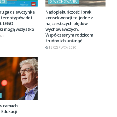
ŚCI
O WYCHOWANIU
druga dziewczynka
Nadopiekuńczość i brak
 stereotypów dot.
konsekwencji to jedne z
rt LEGO
najczęstszych błędów
ki mogą wszystko
wychowawczych.
Współczesnym rodzicom
022
trudno ich uniknąć
11 CZERWCA 2020
w ramach
 Edukacji