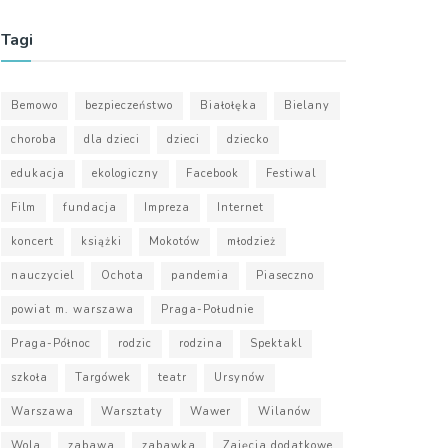
Tagi
Bemowo
bezpieczeństwo
Białołęka
Bielany
choroba
dla dzieci
dzieci
dziecko
edukacja
ekologiczny
Facebook
Festiwal
Film
fundacja
Impreza
Internet
koncert
książki
Mokotów
młodzież
nauczyciel
Ochota
pandemia
Piaseczno
powiat m. warszawa
Praga-Południe
Praga-Północ
rodzic
rodzina
Spektakl
szkoła
Targówek
teatr
Ursynów
Warszawa
Warsztaty
Wawer
Wilanów
Wola
zabawa
zabawka
Zajęcia dodatkowe