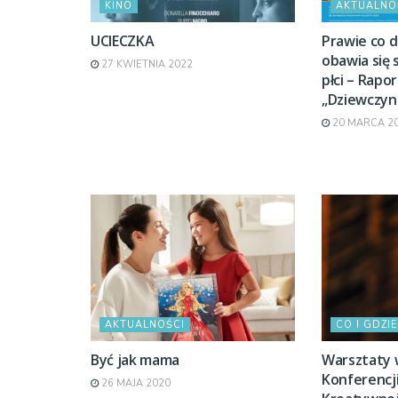
KINO
AKTUALNO
UCIECZKA
Prawie co 
obawia się
27 KWIETNIA 2022
płci – Rapo
„Dziewczyn
20 MARCA 2
AKTUALNOŚCI
CO I GDZIE
Być jak mama
Warsztaty 
Konferencji
26 MAJA 2020