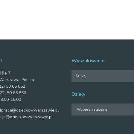
t
Wyszukiwanie
iśle 7,
Warszawa, Polska
2) 50 65 852
22) 50 65 856
Działy
 9.00-16.00
Działy
praca@dzieckowwarszawie.pl
cja@dzieckowwarszawie.pl