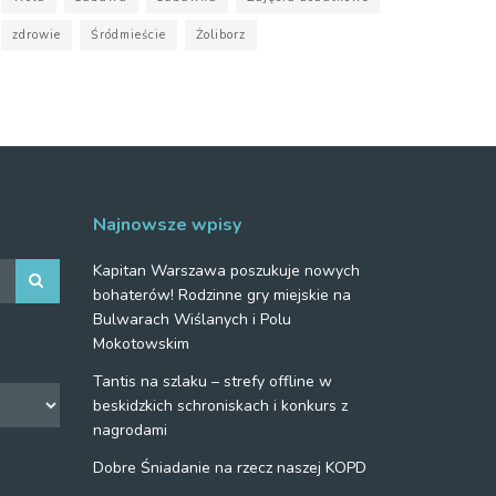
zdrowie
Śródmieście
Żoliborz
Najnowsze wpisy
Kapitan Warszawa poszukuje nowych
bohaterów! Rodzinne gry miejskie na
Bulwarach Wiślanych i Polu
Mokotowskim
Tantis na szlaku – strefy offline w
beskidzkich schroniskach i konkurs z
nagrodami
Dobre Śniadanie na rzecz naszej KOPD