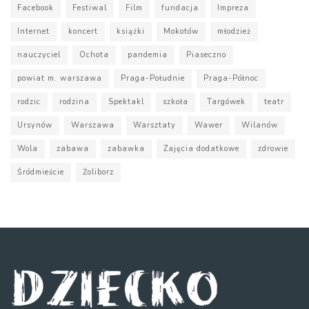
Facebook
Festiwal
Film
fundacja
Impreza
Internet
koncert
książki
Mokotów
młodzież
nauczyciel
Ochota
pandemia
Piaseczno
powiat m. warszawa
Praga-Południe
Praga-Północ
rodzic
rodzina
Spektakl
szkoła
Targówek
teatr
Ursynów
Warszawa
Warsztaty
Wawer
Wilanów
Wola
zabawa
zabawka
Zajęcia dodatkowe
zdrowie
Śródmieście
Żoliborz