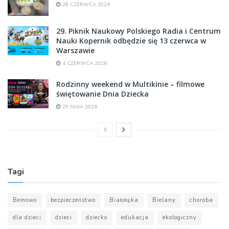
28 CZERWCA 2026
29. Piknik Naukowy Polskiego Radia i Centrum
Nauki Kopernik odbędzie się 13 czerwca w
Warszawie
4 CZERWCA 2026
Rodzinny weekend w Multikinie – filmowe
świętowanie Dnia Dziecka
29 MAJA 2026
Tagi
Bemowo
bezpieczeństwo
Białołęka
Bielany
choroba
dla dzieci
dzieci
dziecko
edukacja
ekologiczny