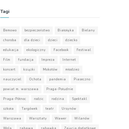
Tagi
Bemowo
bezpieczeństwo
Białołęka
Bielany
choroba
dla dzieci
dzieci
dziecko
edukacja
ekologiczny
Facebook
Festiwal
Film
fundacja
Impreza
Internet
koncert
książki
Mokotów
młodzież
nauczyciel
Ochota
pandemia
Piaseczno
powiat m. warszawa
Praga-Południe
Praga-Północ
rodzic
rodzina
Spektakl
szkoła
Targówek
teatr
Ursynów
Warszawa
Warsztaty
Wawer
Wilanów
Wola
zabawa
zabawka
Zajęcia dodatkowe