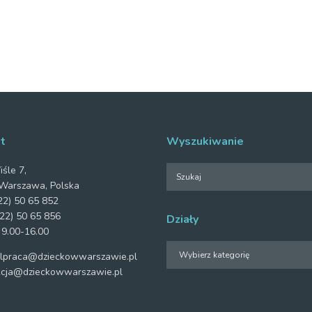
t
Wyszukiwanie
iśle 7,
Warszawa, Polska
2) 50 65 852
22) 50 65 856
Działy
 9.00-16.00
Działy
praca@dzieckowwarszawie.pl
cja@dzieckowwarszawie.pl