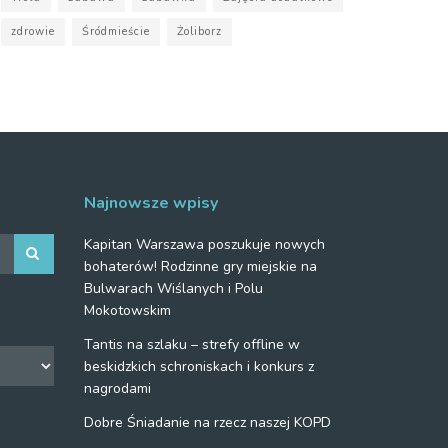
zdrowie
Śródmieście
Żoliborz
Najnowsze wpisy
Kapitan Warszawa poszukuje nowych
bohaterów! Rodzinne gry miejskie na
Bulwarach Wiślanych i Polu
Mokotowskim
Tantis na szlaku – strefy offline w
beskidzkich schroniskach i konkurs z
nagrodami
Dobre Śniadanie na rzecz naszej KOPD