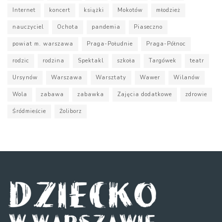
Internet
koncert
książki
Mokotów
młodzież
nauczyciel
Ochota
pandemia
Piaseczno
powiat m. warszawa
Praga-Południe
Praga-Północ
rodzic
rodzina
Spektakl
szkoła
Targówek
teatr
Ursynów
Warszawa
Warsztaty
Wawer
Wilanów
Wola
zabawa
zabawka
Zajęcia dodatkowe
zdrowie
Śródmieście
Żoliborz