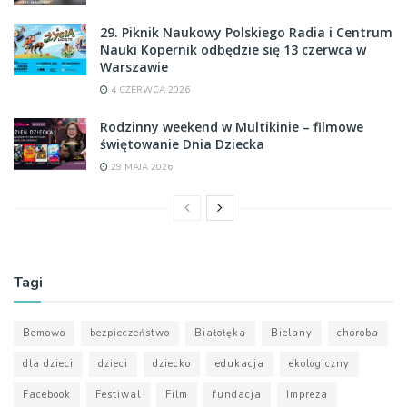
29. Piknik Naukowy Polskiego Radia i Centrum
Nauki Kopernik odbędzie się 13 czerwca w
Warszawie
4 CZERWCA 2026
Rodzinny weekend w Multikinie – filmowe
świętowanie Dnia Dziecka
29 MAJA 2026
Tagi
Bemowo
bezpieczeństwo
Białołęka
Bielany
choroba
dla dzieci
dzieci
dziecko
edukacja
ekologiczny
Facebook
Festiwal
Film
fundacja
Impreza