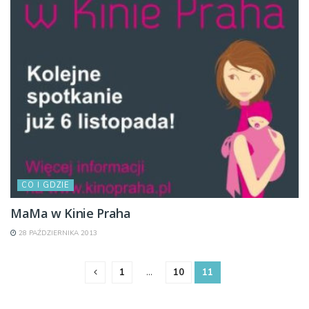
CO I GDZIE
MaMa w Kinie Praha
28 PAŹDZIERNIKA 2013
1
…
10
11