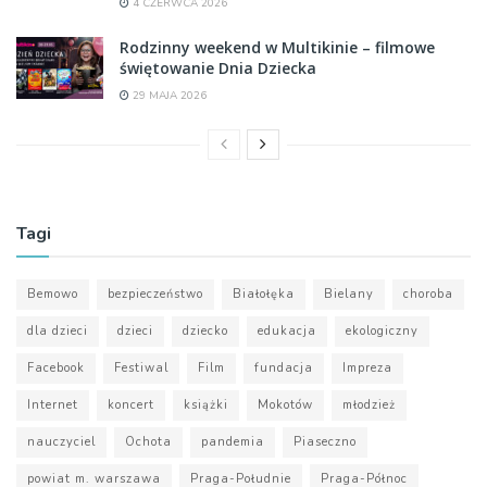
4 CZERWCA 2026
Rodzinny weekend w Multikinie – filmowe
świętowanie Dnia Dziecka
29 MAJA 2026
Tagi
Bemowo
bezpieczeństwo
Białołęka
Bielany
choroba
dla dzieci
dzieci
dziecko
edukacja
ekologiczny
Facebook
Festiwal
Film
fundacja
Impreza
Internet
koncert
książki
Mokotów
młodzież
nauczyciel
Ochota
pandemia
Piaseczno
powiat m. warszawa
Praga-Południe
Praga-Północ