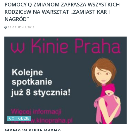
POMOCY Q ZMIANOM ZAPRASZA WSZYSTKICH
RODZICóW NA WARSZTAT „ZAMIAST KAR I
NAGRÓD”
31 GRUDNIA 2013
CO I GDZIE
MAMA W KINIE PRAHA