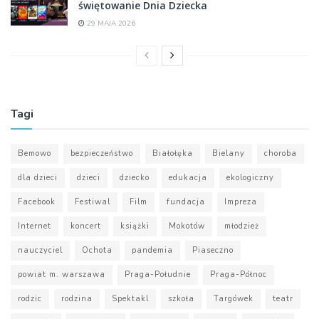
świętowanie Dnia Dziecka
29 MAJA 2026
Tagi
Bemowo
bezpieczeństwo
Białołęka
Bielany
choroba
dla dzieci
dzieci
dziecko
edukacja
ekologiczny
Facebook
Festiwal
Film
fundacja
Impreza
Internet
koncert
książki
Mokotów
młodzież
nauczyciel
Ochota
pandemia
Piaseczno
powiat m. warszawa
Praga-Południe
Praga-Północ
rodzic
rodzina
Spektakl
szkoła
Targówek
teatr