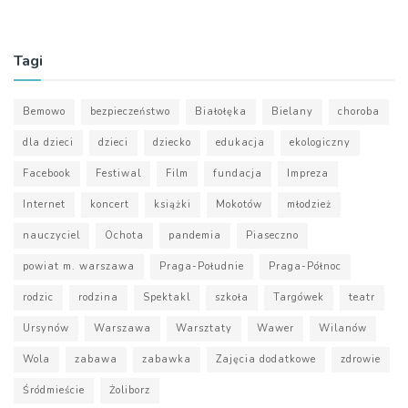
Tagi
Bemowo
bezpieczeństwo
Białołęka
Bielany
choroba
dla dzieci
dzieci
dziecko
edukacja
ekologiczny
Facebook
Festiwal
Film
fundacja
Impreza
Internet
koncert
książki
Mokotów
młodzież
nauczyciel
Ochota
pandemia
Piaseczno
powiat m. warszawa
Praga-Południe
Praga-Północ
rodzic
rodzina
Spektakl
szkoła
Targówek
teatr
Ursynów
Warszawa
Warsztaty
Wawer
Wilanów
Wola
zabawa
zabawka
Zajęcia dodatkowe
zdrowie
Śródmieście
Żoliborz