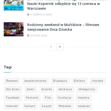
Nauki Kopernik odbędzie się 13 czerwca w
Warszawie
4 CZERWCA 2026
Rodzinny weekend w Multikinie – filmowe
świętowanie Dnia Dziecka
29 MAJA 2026
Tagi
Bemowo
bezpieczeństwo
Białołęka
Bielany
choroba
dla dzieci
dzieci
dziecko
edukacja
ekologiczny
Facebook
Festiwal
Film
fundacja
Impreza
Internet
koncert
książki
Mokotów
młodzież