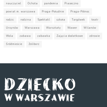
nauczyciel
Ochota
pandemia
Piaseczno
powiat m. warszawa
Praga-Południe
Praga-Północ
rodzic
rodzina
Spektakl
szkoła
Targówek
teatr
Ursynów
Warszawa
Warsztaty
Wawer
Wilanów
Wola
zabawa
zabawka
Zajęcia dodatkowe
zdrowie
Śródmieście
Żoliborz