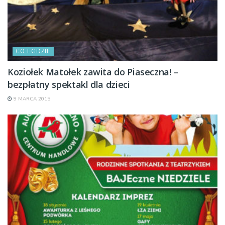
CO I GDZIE
Koziołek Matołek zawita do Piaseczna! –
bezpłatny spektakl dla dzieci
9 MARCA 2015