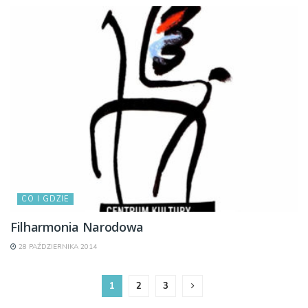
CO I GDZIE
Filharmonia Narodowa
28 PAŹDZIERNIKA 2014
1
2
3