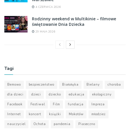
4 CZERWCA 2026
Rodzinny weekend w Multikinie – filmowe
świętowanie Dnia Dziecka
29 MAJA 2026
Tagi
Bemowo
bezpieczeństwo
Białołęka
Bielany
choroba
dla dzieci
dzieci
dziecko
edukacja
ekologiczny
Facebook
Festiwal
Film
fundacja
Impreza
Internet
koncert
książki
Mokotów
młodzież
nauczyciel
Ochota
pandemia
Piaseczno