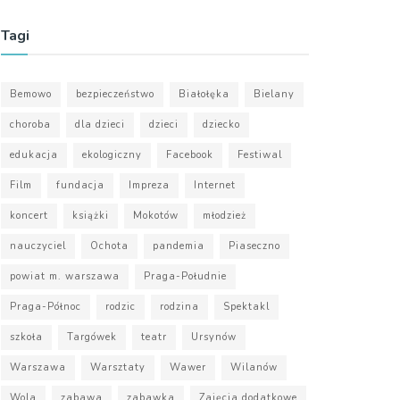
Tagi
Bemowo
bezpieczeństwo
Białołęka
Bielany
choroba
dla dzieci
dzieci
dziecko
edukacja
ekologiczny
Facebook
Festiwal
Film
fundacja
Impreza
Internet
koncert
książki
Mokotów
młodzież
nauczyciel
Ochota
pandemia
Piaseczno
powiat m. warszawa
Praga-Południe
Praga-Północ
rodzic
rodzina
Spektakl
szkoła
Targówek
teatr
Ursynów
Warszawa
Warsztaty
Wawer
Wilanów
Wola
zabawa
zabawka
Zajęcia dodatkowe