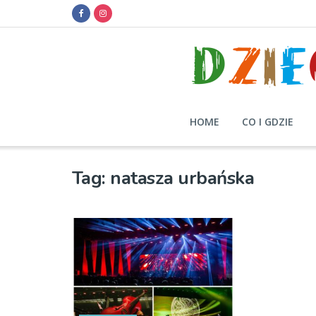
HOME
CO I GDZIE
Tag:
natasza urbańska