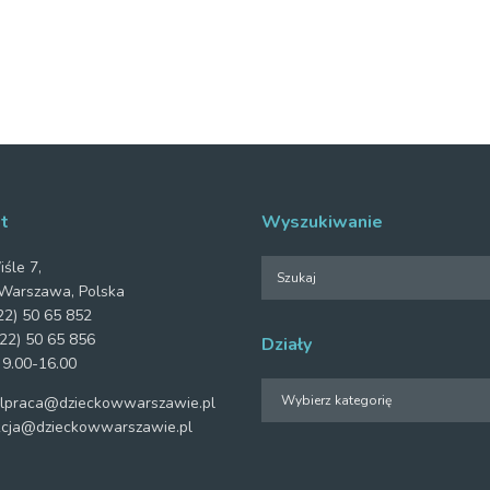
t
Wyszukiwanie
iśle 7,
Warszawa, Polska
2) 50 65 852
22) 50 65 856
Działy
 9.00-16.00
Działy
praca@dzieckowwarszawie.pl
cja@dzieckowwarszawie.pl