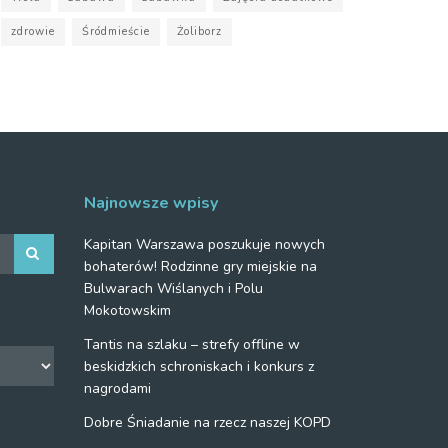
zdrowie
Śródmieście
Żoliborz
Najnowsze wpisy
Kapitan Warszawa poszukuje nowych
bohaterów! Rodzinne gry miejskie na
Bulwarach Wiślanych i Polu
Mokotowskim
Tantis na szlaku – strefy offline w
beskidzkich schroniskach i konkurs z
nagrodami
Dobre Śniadanie na rzecz naszej KOPD