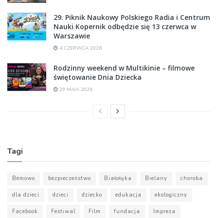
29. Piknik Naukowy Polskiego Radia i Centrum
Nauki Kopernik odbędzie się 13 czerwca w
Warszawie
4 CZERWCA 2026
Rodzinny weekend w Multikinie – filmowe
świętowanie Dnia Dziecka
29 MAJA 2026
Tagi
Bemowo
bezpieczeństwo
Białołęka
Bielany
choroba
dla dzieci
dzieci
dziecko
edukacja
ekologiczny
Facebook
Festiwal
Film
fundacja
Impreza