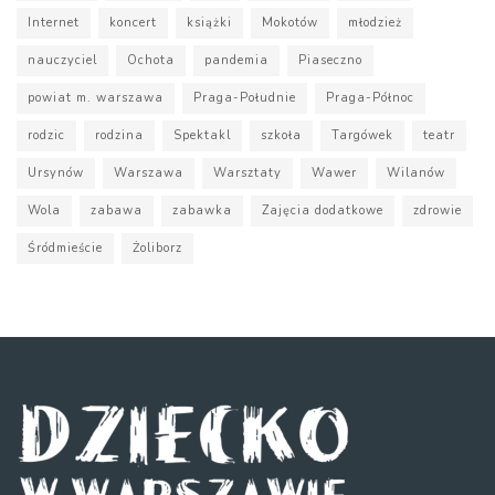
Internet
koncert
książki
Mokotów
młodzież
nauczyciel
Ochota
pandemia
Piaseczno
powiat m. warszawa
Praga-Południe
Praga-Północ
rodzic
rodzina
Spektakl
szkoła
Targówek
teatr
Ursynów
Warszawa
Warsztaty
Wawer
Wilanów
Wola
zabawa
zabawka
Zajęcia dodatkowe
zdrowie
Śródmieście
Żoliborz