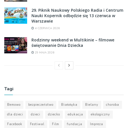
29. Piknik Naukowy Polskiego Radia i Centrum
Nauki Kopernik odbędzie się 13 czerwca w
Warszawie
4 CZERWCA 2026
Rodzinny weekend w Multikinie – filmowe
świętowanie Dnia Dziecka
29 MAJA 2026
Tagi
Bemowo
bezpieczeństwo
Białołęka
Bielany
choroba
dla dzieci
dzieci
dziecko
edukacja
ekologiczny
Facebook
Festiwal
Film
fundacja
Impreza