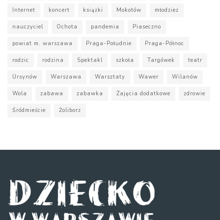
Internet
koncert
książki
Mokotów
młodzież
nauczyciel
Ochota
pandemia
Piaseczno
powiat m. warszawa
Praga-Południe
Praga-Północ
rodzic
rodzina
Spektakl
szkoła
Targówek
teatr
Ursynów
Warszawa
Warsztaty
Wawer
Wilanów
Wola
zabawa
zabawka
Zajęcia dodatkowe
zdrowie
Śródmieście
Żoliborz