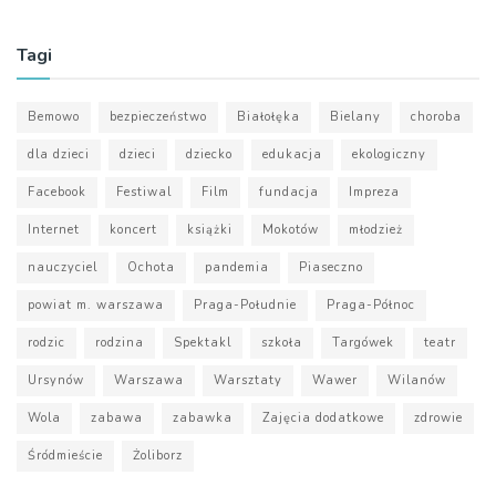
Tagi
Bemowo
bezpieczeństwo
Białołęka
Bielany
choroba
dla dzieci
dzieci
dziecko
edukacja
ekologiczny
Facebook
Festiwal
Film
fundacja
Impreza
Internet
koncert
książki
Mokotów
młodzież
nauczyciel
Ochota
pandemia
Piaseczno
powiat m. warszawa
Praga-Południe
Praga-Północ
rodzic
rodzina
Spektakl
szkoła
Targówek
teatr
Ursynów
Warszawa
Warsztaty
Wawer
Wilanów
Wola
zabawa
zabawka
Zajęcia dodatkowe
zdrowie
Śródmieście
Żoliborz