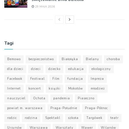
29 MAJA 2026
Tagi
Bemowo
bezpieczeństwo
Białołęka
Bielany
choroba
dla dzieci
dzieci
dziecko
edukacja
ekologiczny
Facebook
Festiwal
Film
fundacja
Impreza
Internet
koncert
książki
Mokotów
młodzież
nauczyciel
Ochota
pandemia
Piaseczno
powiat m. warszawa
Praga-Południe
Praga-Północ
rodzic
rodzina
Spektakl
szkoła
Targówek
teatr
Ursynów
Warszawa
Warsztaty
Wawer
Wilanów