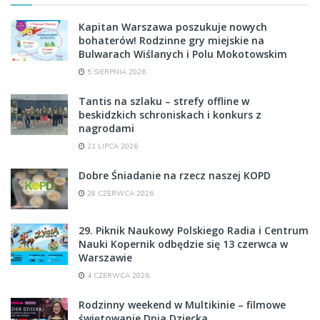
Kapitan Warszawa poszukuje nowych
bohaterów! Rodzinne gry miejskie na
Bulwarach Wiślanych i Polu Mokotowskim
5 SIERPNIA 2026
Tantis na szlaku – strefy offline w
beskidzkich schroniskach i konkurs z
nagrodami
21 LIPCA 2026
Dobre Śniadanie na rzecz naszej KOPD
28 CZERWCA 2026
29. Piknik Naukowy Polskiego Radia i Centrum
Nauki Kopernik odbędzie się 13 czerwca w
Warszawie
4 CZERWCA 2026
Rodzinny weekend w Multikinie – filmowe
świętowanie Dnia Dziecka