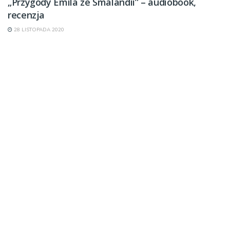
„Przygody Emila ze Smalandii” – audiobook,
recenzja
28 LISTOPADA 2020