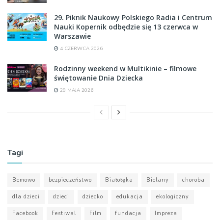
29. Piknik Naukowy Polskiego Radia i Centrum
Nauki Kopernik odbędzie się 13 czerwca w
Warszawie
4 CZERWCA 2026
Rodzinny weekend w Multikinie – filmowe
świętowanie Dnia Dziecka
29 MAJA 2026
Tagi
Bemowo
bezpieczeństwo
Białołęka
Bielany
choroba
dla dzieci
dzieci
dziecko
edukacja
ekologiczny
Facebook
Festiwal
Film
fundacja
Impreza