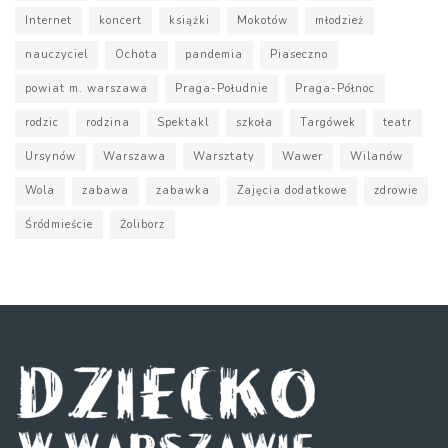
Internet
koncert
książki
Mokotów
młodzież
nauczyciel
Ochota
pandemia
Piaseczno
powiat m. warszawa
Praga-Południe
Praga-Północ
rodzic
rodzina
Spektakl
szkoła
Targówek
teatr
Ursynów
Warszawa
Warsztaty
Wawer
Wilanów
Wola
zabawa
zabawka
Zajęcia dodatkowe
zdrowie
Śródmieście
Żoliborz