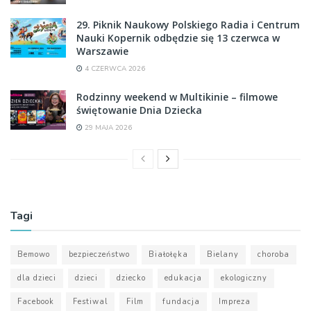
29. Piknik Naukowy Polskiego Radia i Centrum
Nauki Kopernik odbędzie się 13 czerwca w
Warszawie
4 CZERWCA 2026
Rodzinny weekend w Multikinie – filmowe
świętowanie Dnia Dziecka
29 MAJA 2026
Tagi
Bemowo
bezpieczeństwo
Białołęka
Bielany
choroba
dla dzieci
dzieci
dziecko
edukacja
ekologiczny
Facebook
Festiwal
Film
fundacja
Impreza