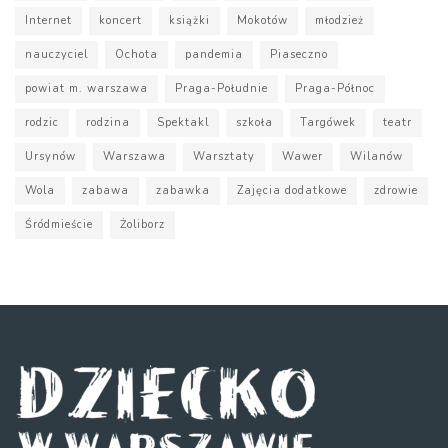
Internet
koncert
książki
Mokotów
młodzież
nauczyciel
Ochota
pandemia
Piaseczno
powiat m. warszawa
Praga-Południe
Praga-Północ
rodzic
rodzina
Spektakl
szkoła
Targówek
teatr
Ursynów
Warszawa
Warsztaty
Wawer
Wilanów
Wola
zabawa
zabawka
Zajęcia dodatkowe
zdrowie
Śródmieście
Żoliborz