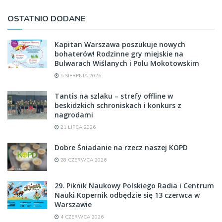
OSTATNIO DODANE
Kapitan Warszawa poszukuje nowych
bohaterów! Rodzinne gry miejskie na
Bulwarach Wiślanych i Polu Mokotowskim
5 SIERPNIA 2026
Tantis na szlaku – strefy offline w
beskidzkich schroniskach i konkurs z
nagrodami
21 LIPCA 2026
Dobre Śniadanie na rzecz naszej KOPD
28 CZERWCA 2026
29. Piknik Naukowy Polskiego Radia i Centrum
Nauki Kopernik odbędzie się 13 czerwca w
Warszawie
4 CZERWCA 2026