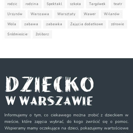
rodzic
rodzina
Spektakl
szkoła
Targówek
teatr
Ursynów
Warszawa
Warsztaty
Wawer
Wilanów
Wola
zabawa
zabawka
Zajęcia dodatkowe
zdrowie
Śródmieście
Żoliborz
Informujemy o tym, co ciekawego można zrobić z dzieckiem w
mieście, które zajęcia wybrać, do kogo zwrócić się o pomoc.
Wspieramy mamy oczekujące na dzieci, pokazujemy wartościowe