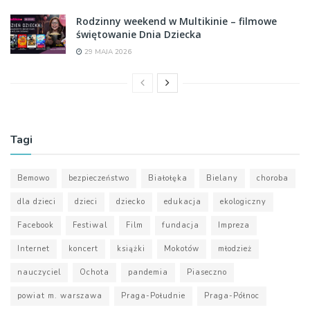
Rodzinny weekend w Multikinie – filmowe
świętowanie Dnia Dziecka
29 MAJA 2026
Tagi
Bemowo
bezpieczeństwo
Białołęka
Bielany
choroba
dla dzieci
dzieci
dziecko
edukacja
ekologiczny
Facebook
Festiwal
Film
fundacja
Impreza
Internet
koncert
książki
Mokotów
młodzież
nauczyciel
Ochota
pandemia
Piaseczno
powiat m. warszawa
Praga-Południe
Praga-Północ