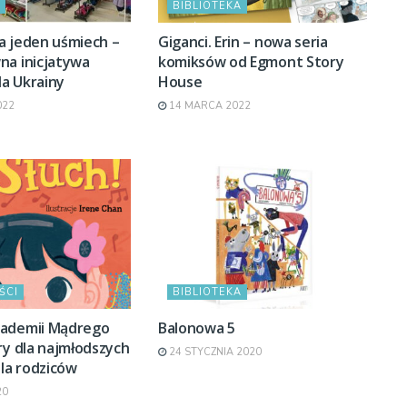
BIBLIOTEKA
a jeden uśmiech –
Giganci. Erin – nowa seria
na inicjatywa
komiksów od Egmont Story
a Ukrainy
House
022
14 MARCA 2022
ŚCI
BIBLIOTEKA
ademii Mądrego
Balonowa 5
ry dla najmłodszych
24 STYCZNIA 2020
dla rodziców
20