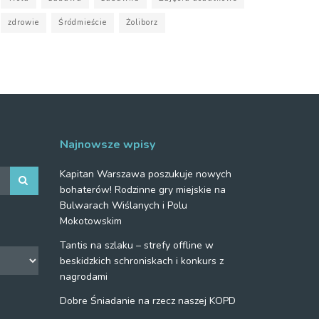
zdrowie
Śródmieście
Żoliborz
Najnowsze wpisy
Kapitan Warszawa poszukuje nowych
bohaterów! Rodzinne gry miejskie na
Bulwarach Wiślanych i Polu
Mokotowskim
Tantis na szlaku – strefy offline w
beskidzkich schroniskach i konkurs z
nagrodami
Dobre Śniadanie na rzecz naszej KOPD