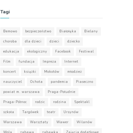
Tagi
Bemowo
bezpieczeństwo
Białołęka
Bielany
choroba
dla dzieci
dzieci
dziecko
edukacja
ekologiczny
Facebook
Festiwal
Film
fundacja
Impreza
Internet
koncert
książki
Mokotów
młodzież
nauczyciel
Ochota
pandemia
Piaseczno
powiat m. warszawa
Praga-Południe
Praga-Północ
rodzic
rodzina
Spektakl
szkoła
Targówek
teatr
Ursynów
Warszawa
Warsztaty
Wawer
Wilanów
Wola
zabawa
zabawka
Zajęcia dodatkowe