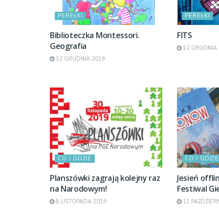
PEREŁKI
PEREŁKI
Biblioteczka Montessori.
FITS
Geografia
12 GRUDNIA 
12 GRUDNIA 2019
CO I GDZIE
CO I GDZIE
Planszówki zagrają kolejny raz
Jesień offlin
na Narodowym!
Festiwal G
8 LISTOPADA 2019
11 PAŹDZIER