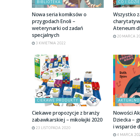
BIBLIOTEKA
CO I GDZIE
Nowa seria komiksów o
Wszystko z
przygodach Enoli –
charytatyw
weterynarki od zadań
Ateneum dl
specjalnych
20 MARCA 2
3 KWIETNIA 2022
CIEKAWE PRODUKTY
AKTUALNO
Ciekawe propozycje z branży
Nowości Ak
zabawkarskiej – mikołajki 2020
Dziecka – g
i wsparcie 
23 LISTOPADA 2020
4 MARCA 20