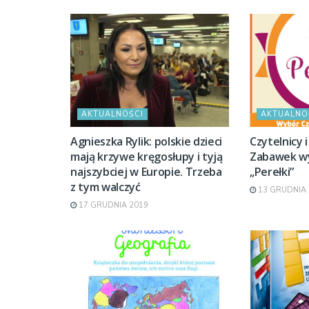
AKTUALNOŚCI
AKTUALNO
Agnieszka Rylik: polskie dzieci
Czytelnicy i
mają krzywe kręgosłupy i tyją
Zabawek wył
najszybciej w Europie. Trzeba
„Perełki”
z tym walczyć
13 GRUDNIA 
17 GRUDNIA 2019