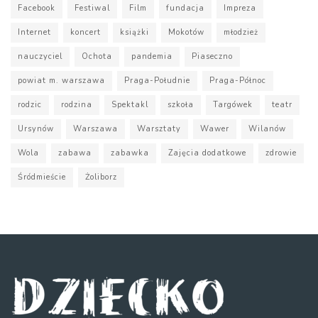
Facebook
Festiwal
Film
fundacja
Impreza
Internet
koncert
książki
Mokotów
młodzież
nauczyciel
Ochota
pandemia
Piaseczno
powiat m. warszawa
Praga-Południe
Praga-Północ
rodzic
rodzina
Spektakl
szkoła
Targówek
teatr
Ursynów
Warszawa
Warsztaty
Wawer
Wilanów
Wola
zabawa
zabawka
Zajęcia dodatkowe
zdrowie
Śródmieście
Żoliborz