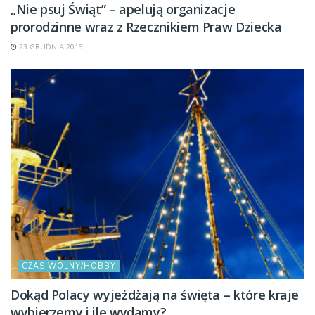
„Nie psuj Świąt” – apelują organizacje
prorodzinne wraz z Rzecznikiem Praw Dziecka
23 GRUDNIA 2019
CZAS WOLNY/HOBBY
Dokąd Polacy wyjeżdżają na święta – które kraje
wybierzemy i ile wydamy?