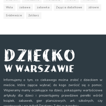
Wola
zabawa
zabawka
Zajęcia dodatkowe
zdrowie
Śródmieście
Żoliborz
Informujemy o tym, co ciekawego można zrobić z dzieckiem w
mieście, które zajęcia wybrać, do kogo zwrócić się o pomoc.
Wspieramy mamy oczekujące na dzieci, pokazujemy wartościowe
artykuły dla dzieci i prezentujemy prawdziwe perełki wśród
książek, zabawek, gier planszowych, art. szkolnych, czy
sportowych i nie tylko!! Działamy 7 dni w tygodniu.