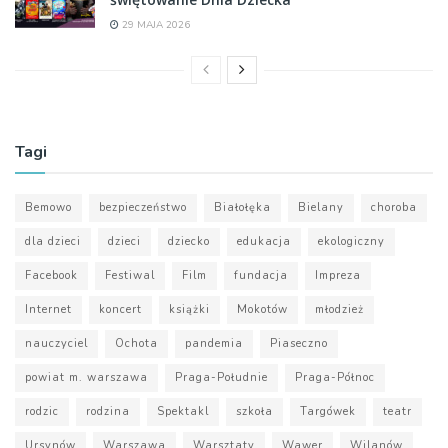
29 MAJA 2026
Tagi
Bemowo
bezpieczeństwo
Białołęka
Bielany
choroba
dla dzieci
dzieci
dziecko
edukacja
ekologiczny
Facebook
Festiwal
Film
fundacja
Impreza
Internet
koncert
książki
Mokotów
młodzież
nauczyciel
Ochota
pandemia
Piaseczno
powiat m. warszawa
Praga-Południe
Praga-Północ
rodzic
rodzina
Spektakl
szkoła
Targówek
teatr
Ursynów
Warszawa
Warsztaty
Wawer
Wilanów