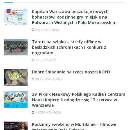
Kapitan Warszawa poszukuje nowych
bohaterów! Rodzinne gry miejskie na
Bulwarach Wiślanych i Polu Mokotowskim
5 SIERPNIA 2026
Tantis na szlaku – strefy offline w
beskidzkich schroniskach i konkurs z
nagrodami
21 LIPCA 2026
Dobre Śniadanie na rzecz naszej KOPD
28 CZERWCA 2026
29. Piknik Naukowy Polskiego Radia i Centrum
Nauki Kopernik odbędzie się 13 czerwca w
Warszawie
4 CZERWCA 2026
Rodzinny weekend w Multikinie – filmowe
świętowanie Dnia Dziecka