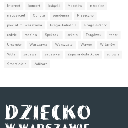
Internet
koncert
książki
Mokotów
młodzież
nauczyciel
Ochota
pandemia
Piaseczno
powiat m. warszawa
Praga-Południe
Praga-Północ
rodzic
rodzina
Spektakl
szkoła
Targówek
teatr
Ursynów
Warszawa
Warsztaty
Wawer
Wilanów
Wola
zabawa
zabawka
Zajęcia dodatkowe
zdrowie
Śródmieście
Żoliborz