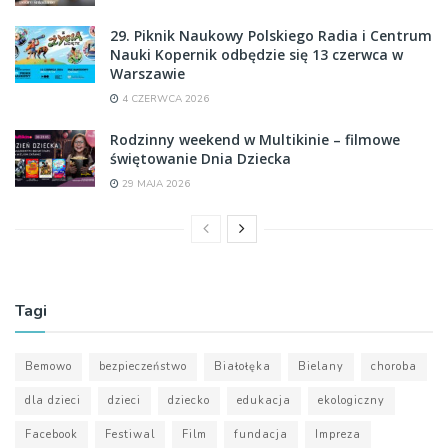
29. Piknik Naukowy Polskiego Radia i Centrum
Nauki Kopernik odbędzie się 13 czerwca w
Warszawie
4 CZERWCA 2026
Rodzinny weekend w Multikinie – filmowe
świętowanie Dnia Dziecka
29 MAJA 2026
Tagi
Bemowo
bezpieczeństwo
Białołęka
Bielany
choroba
dla dzieci
dzieci
dziecko
edukacja
ekologiczny
Facebook
Festiwal
Film
fundacja
Impreza