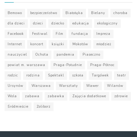
Bemowo
bezpieczeństwo
Białołęka
Bielany
choroba
dla dzieci
dzieci
dziecko
edukacja
ekologiczny
Facebook
Festiwal
Film
fundacja
Impreza
Internet
koncert
książki
Mokotów
młodzież
nauczyciel
Ochota
pandemia
Piaseczno
powiat m. warszawa
Praga-Południe
Praga-Północ
rodzic
rodzina
Spektakl
szkoła
Targówek
teatr
Ursynów
Warszawa
Warsztaty
Wawer
Wilanów
Wola
zabawa
zabawka
Zajęcia dodatkowe
zdrowie
Śródmieście
Żoliborz