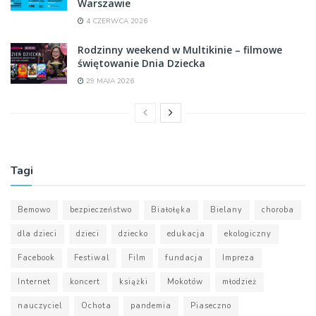
Warszawie
4 CZERWCA 2026
Rodzinny weekend w Multikinie – filmowe
świętowanie Dnia Dziecka
29 MAJA 2026
Tagi
Bemowo
bezpieczeństwo
Białołęka
Bielany
choroba
dla dzieci
dzieci
dziecko
edukacja
ekologiczny
Facebook
Festiwal
Film
fundacja
Impreza
Internet
koncert
książki
Mokotów
młodzież
nauczyciel
Ochota
pandemia
Piaseczno