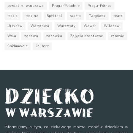
powiat m. warszawa
Praga-Południe
Praga-Północ
rodzic
rodzina
Spektakl
szkoła
Targówek
teatr
Ursynów
Warszawa
Warsztaty
Wawer
Wilanów
Wola
zabawa
zabawka
Zajęcia dodatkowe
zdrowie
Śródmieście
Żoliborz
Informujemy o tym, co ciekawego można zrobić z dzieckiem w