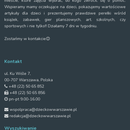
mieście, które zajęcia wybrać, do kogo zwrócić się o pomoc.
Wspieramy mamy oczekujące na dzieci, pokazujemy wartościowe
artykuły dla dzieci i prezentujemy prawdziwe perełki wśród
książek, zabawek, gier planszowych, art. szkolnych, czy
sportowych i nie tylko!! Działamy 7 dni w tygodniu.
Zostańmy w kontakcie😊
Kontakt
ul. Ku Wiśle 7,
00-707 Warszawa, Polska
+48 (22) 50 65 852
+48 (22) 50 65 856
pn-pt 9.00-16.00
wspolpraca@dzieckowwarszawie.pl
redakcja@dzieckowwarszawie.pl
Wyszukiwanie