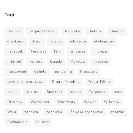
Tagi
Bemowo
bezpieczeństwo
Białołęka
Bielany
choroba
dla dzieci
dzieci
dziecko
edukacja
ekologiczny
Facebook
Festiwal
Film
fundacja
Impreza
Internet
koncert
książki
Mokotów
młodzież
nauczyciel
Ochota
pandemia
Piaseczno
powiat m. warszawa
Praga-Południe
Praga-Północ
rodzic
rodzina
Spektakl
szkoła
Targówek
teatr
Ursynów
Warszawa
Warsztaty
Wawer
Wilanów
Wola
zabawa
zabawka
Zajęcia dodatkowe
zdrowie
Śródmieście
Żoliborz