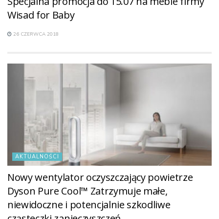
Specjalna promocja do 15.07 na meble firmy
Wisad for Baby
26 CZERWCA 2018
AKTUALNOŚCI
Nowy wentylator oczyszczający powietrze
Dyson Pure Cool™ Zatrzymuje małe,
niewidoczne i potencjalnie szkodliwe
cząsteczki zanieczyszczeń.