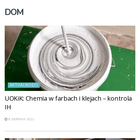
DOM
AKTUALNOŚCI
UOKiK: Chemia w farbach i klejach – kontrola
IH
8 SIERPNIA 2021