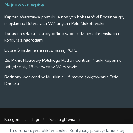
Najnowsze wpisy
Kapitan Warszawa poszukuje nowych bohaterów! Rodzinne gry
miejskie na Bulwarach Wiślanych i Polu Mokotowskim
Tantis na szlaku – strefy offline w beskidzkich schroniskach i
konkurs z nagrodami
Dobre Śniadanie na rzecz naszej KOPD
29. Piknik Naukowy Polskiego Radia i Centrum Nauki Kopernik
odbędzie się 13 czerwca w Warszawie
Rodzinny weekend w Multikinie – filmowe świętowanie Dnia
Dziecka
Kategorie
Tagi
Strona główna
Polityka prywatności
O nas
Kontakt
Ta strona używa plików cookie. Kontynuując korzystanie z tej
Strony partnerskie