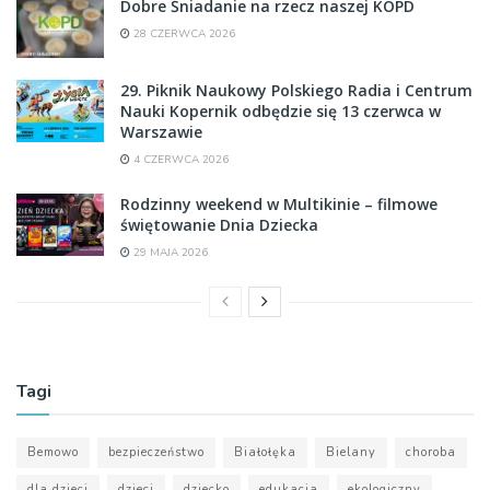
Dobre Śniadanie na rzecz naszej KOPD
28 CZERWCA 2026
29. Piknik Naukowy Polskiego Radia i Centrum
Nauki Kopernik odbędzie się 13 czerwca w
Warszawie
4 CZERWCA 2026
Rodzinny weekend w Multikinie – filmowe
świętowanie Dnia Dziecka
29 MAJA 2026
Tagi
Bemowo
bezpieczeństwo
Białołęka
Bielany
choroba
dla dzieci
dzieci
dziecko
edukacja
ekologiczny