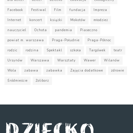
Facebook
Festiwal
Film
fundacja
Impreza
Internet
koncert
książki
Mokotów
młodzież
nauczyciel
Ochota
pandemia
Piaseczno
powiat m. warszawa
Praga-Południe
Praga-Północ
rodzic
rodzina
Spektakl
szkoła
Targówek
teatr
Ursynów
Warszawa
Warsztaty
Wawer
Wilanów
Wola
zabawa
zabawka
Zajęcia dodatkowe
zdrowie
Śródmieście
Żoliborz