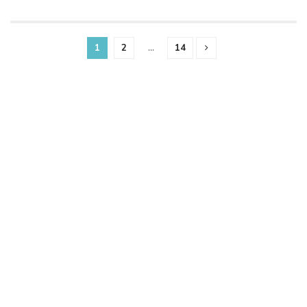
1
2
…
14