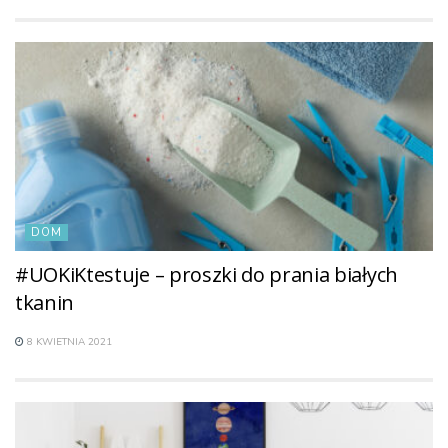
DOM
#UOKiKtestuje – proszki do prania białych
tkanin
8 KWIETNIA 2021