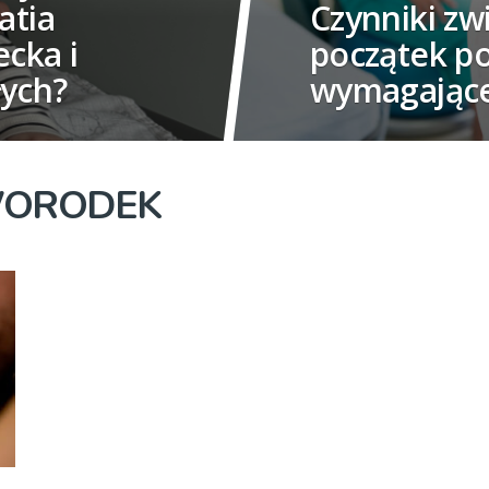
atia
Czynniki zw
ecka i
początek po
łych?
wymagające 
WORODEK