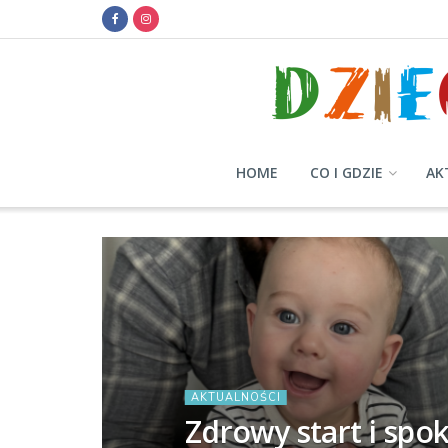
HOME
CO I GDZIE
AK
AKTUALNOŚCI
Zdrowy start i spok