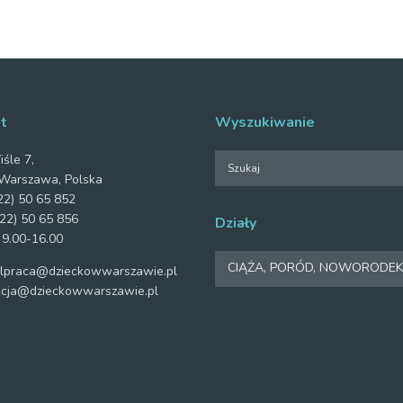
t
Wyszukiwanie
iśle 7,
Warszawa, Polska
2) 50 65 852
22) 50 65 856
Działy
 9.00-16.00
Działy
CIĄŻA, PORÓD, NOWORODEK
praca@dzieckowwarszawie.pl
cja@dzieckowwarszawie.pl