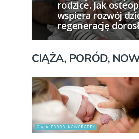
rodzice. Jak osteop
wspiera rozwój dzi
regenerację doros
CIĄŻA, PORÓD, NO
CIĄŻA, PORÓD, NOWORODEK