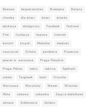
Bemowo
bezpieczeństwo
Białołęka
Bielany
choroba
dla dzieci
dzieci
dziecko
edukacja
ekologiczny
Facebook
Festiwal
Film
fundacja
Impreza
Internet
koncert
książki
Mokotów
młodzież
nauczyciel
Ochota
pandemia
Piaseczno
powiat m. warszawa
Praga-Południe
Praga-Północ
rodzic
rodzina
Spektakl
szkoła
Targówek
teatr
Ursynów
Warszawa
Warsztaty
Wawer
Wilanów
Wola
zabawa
zabawka
Zajęcia dodatkowe
zdrowie
Śródmieście
Żoliborz