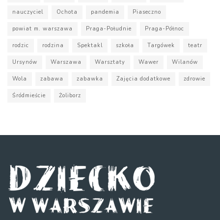
nauczyciel
Ochota
pandemia
Piaseczno
powiat m. warszawa
Praga-Południe
Praga-Północ
rodzic
rodzina
Spektakl
szkoła
Targówek
teatr
Ursynów
Warszawa
Warsztaty
Wawer
Wilanów
Wola
zabawa
zabawka
Zajęcia dodatkowe
zdrowie
Śródmieście
Żoliborz