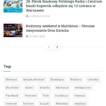
29. Piknik Naukowy Polskiego Radia i Centrum
Nauki Kopernik odbędzie się 13 czerwca w
Warszawie
4 CZERWCA 2026
Rodzinny weekend w Multikinie – filmowe
świętowanie Dnia Dziecka
29 MAJA 2026
Tagi
Bemowo
bezpieczeństwo
Białołęka
Bielany
choroba
dla dzieci
dzieci
dziecko
edukacja
ekologiczny
Facebook
Festiwal
Film
fundacja
Impreza
Internet
koncert
książki
Mokotów
młodzież