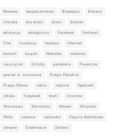
Bemowo
bezpieczeństwo
Białołęka
Bielany
choroba
dla dzieci
dzieci
dziecko
edukacja
ekologiczny
Facebook
Festiwal
Film
fundacja
Impreza
Internet
koncert
książki
Mokotów
młodzież
nauczyciel
Ochota
pandemia
Piaseczno
powiat m. warszawa
Praga-Południe
Praga-Północ
rodzic
rodzina
Spektakl
szkoła
Targówek
teatr
Ursynów
Warszawa
Warsztaty
Wawer
Wilanów
Wola
zabawa
zabawka
Zajęcia dodatkowe
zdrowie
Śródmieście
Żoliborz