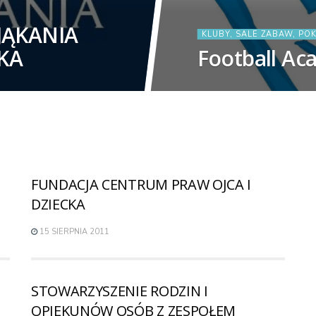
JĄKANIA
KLUBY, SALE ZABAW, PO
KA
Football A
FUNDACJA CENTRUM PRAW OJCA I
DZIECKA
15 SIERPNIA 2011
STOWARZYSZENIE RODZIN I
OPIEKUNÓW OSÓB Z ZESPOŁEM