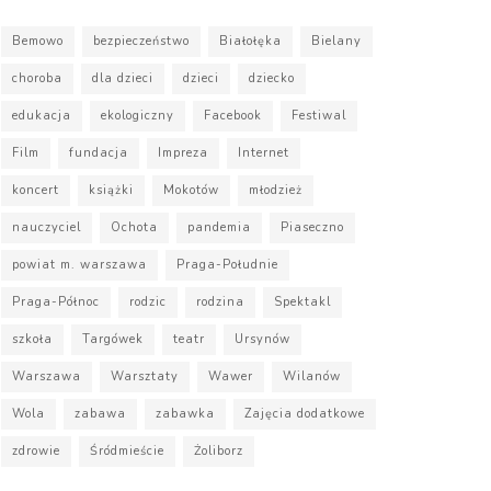
Bemowo
bezpieczeństwo
Białołęka
Bielany
choroba
dla dzieci
dzieci
dziecko
edukacja
ekologiczny
Facebook
Festiwal
Film
fundacja
Impreza
Internet
koncert
książki
Mokotów
młodzież
nauczyciel
Ochota
pandemia
Piaseczno
powiat m. warszawa
Praga-Południe
Praga-Północ
rodzic
rodzina
Spektakl
szkoła
Targówek
teatr
Ursynów
Warszawa
Warsztaty
Wawer
Wilanów
Wola
zabawa
zabawka
Zajęcia dodatkowe
zdrowie
Śródmieście
Żoliborz