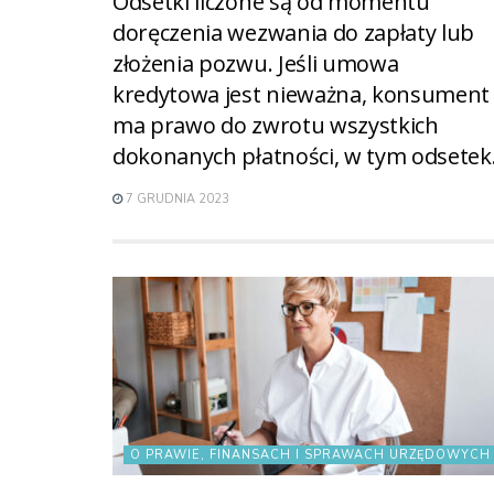
Odsetki liczone są od momentu
doręczenia wezwania do zapłaty lub
złożenia pozwu. Jeśli umowa
kredytowa jest nieważna, konsument
ma prawo do zwrotu wszystkich
dokonanych płatności, w tym odsetek
7 GRUDNIA 2023
O PRAWIE, FINANSACH I SPRAWACH URZĘDOWYCH