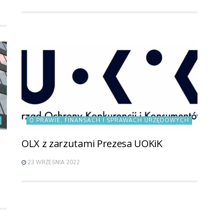
O PRAWIE, FINANSACH I SPRAWACH URZĘDOWYCH
OLX z zarzutami Prezesa UOKiK
23 WRZEŚNIA 2022