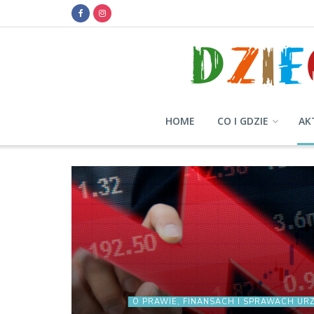
HOME
CO I GDZIE
AK
O PRAWIE, FINANSACH I SPRAWACH U