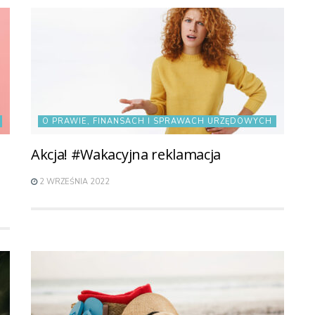
O PRAWIE, FINANSACH I SPRAWACH URZĘDOWYCH
Akcja! #Wakacyjna reklamacja
2 WRZEŚNIA 2022