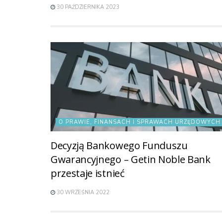
30 PAŹDZIERNIKA 2023
O PRAWIE, FINANSACH I SPRAWACH URZĘDOWYCH
Decyzją Bankowego Funduszu
Gwarancyjnego – Getin Noble Bank
przestaje istnieć
30 WRZEŚNIA 2022