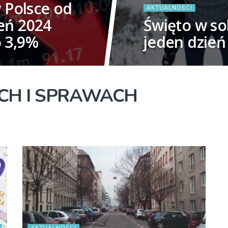
w Polsce od
AKTUALNOŚCI
eń 2024
Święto w so
o 3,9%
jeden dzień
ACH I SPRAWACH