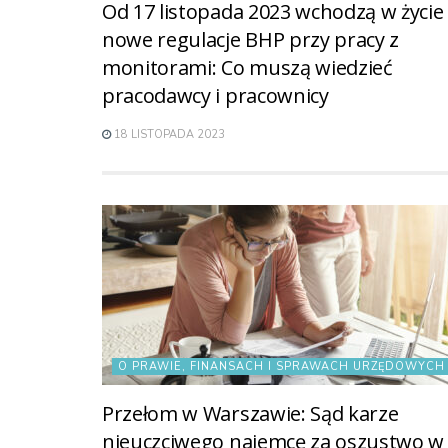
Od 17 listopada 2023 wchodzą w życie
nowe regulacje BHP przy pracy z
monitorami: Co muszą wiedzieć
pracodawcy i pracownicy
18 LISTOPADA 2023
O PRAWIE, FINANSACH I SPRAWACH URZĘDOWYCH
Przełom w Warszawie: Sąd karze
nieuczciwego najemcę za oszustwo w