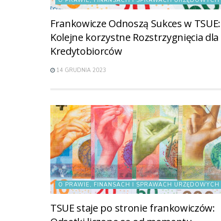
O PRAWIE, FINANSACH I SPRAWACH URZĘDOWYCH
Frankowicze Odnoszą Sukces w TSUE:
Kolejne korzystne Rozstrzygnięcia dla
Kredytobiorców
14 GRUDNIA 2023
O PRAWIE, FINANSACH I SPRAWACH URZĘDOWYCH
TSUE staje po stronie frankowiczów: