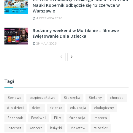
Nauki Kopernik odbędzie się 13 czerwca w
Warszawie
4 CZERWCA 2026
Rodzinny weekend w Multikinie – filmowe
świętowanie Dnia Dziecka
29 MAJA 2026
Tagi
Bemowo
bezpieczeństwo
Białołęka
Bielany
choroba
dla dzieci
dzieci
dziecko
edukacja
ekologiczny
Facebook
Festiwal
Film
fundacja
Impreza
Internet
koncert
książki
Mokotów
młodzież