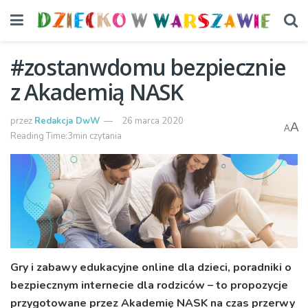
#zostanwdomu bezpiecznie
z Akademią NASK
przez
Redakcja DwW
26 marca 2020
A
A
Reading Time:3min czytania
Gry i zabawy edukacyjne online dla dzieci, poradniki o
bezpiecznym internecie dla rodziców – to propozycje
przygotowane przez Akademię NASK na czas przerwy