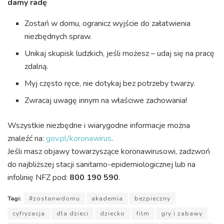
damy radę
Zostań w domu, ogranicz wyjście do załatwienia
niezbędnych spraw.
Unikaj skupisk ludzkich, jeśli możesz – udaj się na pracę
zdalną.
Myj często ręce, nie dotykaj bez potrzeby twarzy.
Zwracaj uwagę innym na właściwe zachowania!
Wszystkie niezbędne i wiarygodne informacje można
znaleźć na:
gov.pl/koronawirus
.
Jeśli masz objawy towarzyszące koronawirusowi, zadzwoń
do najbliższej stacji sanitarno-epidemiologicznej lub na
infolinię NFZ pod:
800 190 590
.
Tagi:
#zostanwdomu
akademia
bezpieczny
cyfryzacja
dla dzieci
dziecko
film
gry i zabawy