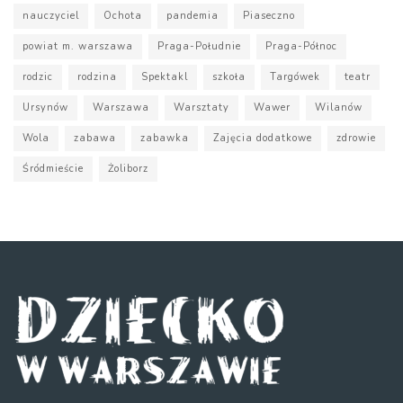
nauczyciel
Ochota
pandemia
Piaseczno
powiat m. warszawa
Praga-Południe
Praga-Północ
rodzic
rodzina
Spektakl
szkoła
Targówek
teatr
Ursynów
Warszawa
Warsztaty
Wawer
Wilanów
Wola
zabawa
zabawka
Zajęcia dodatkowe
zdrowie
Śródmieście
Żoliborz