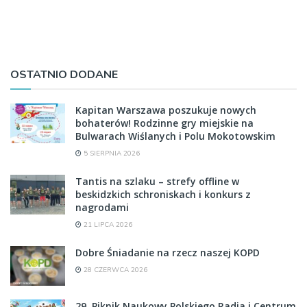
OSTATNIO DODANE
Kapitan Warszawa poszukuje nowych
bohaterów! Rodzinne gry miejskie na
Bulwarach Wiślanych i Polu Mokotowskim
5 SIERPNIA 2026
Tantis na szlaku – strefy offline w
beskidzkich schroniskach i konkurs z
nagrodami
21 LIPCA 2026
Dobre Śniadanie na rzecz naszej KOPD
28 CZERWCA 2026
29. Piknik Naukowy Polskiego Radia i Centrum