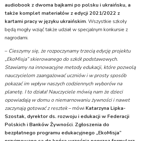
audiobook z dwoma bajkami po polsku i ukraińsku, a
także komplet materiałów z edycji 2021/2022 z
kartami pracy w języku ukraińskim
. Wszystkie szkoły
będą mogły wziąć także udział w specjalnym konkursie z
nagrodami.
–
Cieszymy się, że rozpoczynamy trzecią edycję projektu
„EkoMisja” skierowanego do szkół podstawowych.
Stawiamy na innowacyjne metody edukacji, które pozwolą
nauczycielom zaangażować uczniów i w prosty sposób
pokazać im wpływ naszych codziennych wyborów na
planetę. I to działa! Nauczyciele mówią nam że dzieci
opowiadają w domu o niemarnowaniu żywności i nawet
zaczynają gotować z resztek
– mówi
Katarzyna Lipka-
Szostak, dyrektor ds. rozwoju i edukacji w Federacji
Polskich i Banków Żywności
.
Zgłoszenia do
bezpłatnego programu edukacyjnego „EkoMisja”
przyjmowane są do końca września poprzez formularz