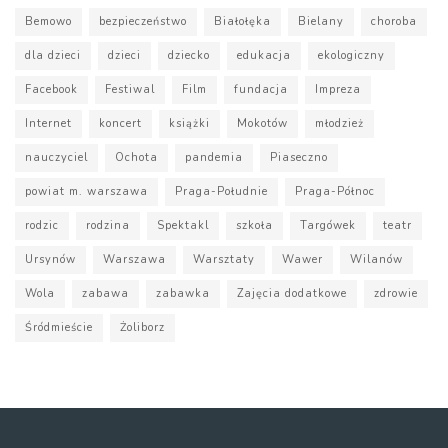
Bemowo
bezpieczeństwo
Białołęka
Bielany
choroba
dla dzieci
dzieci
dziecko
edukacja
ekologiczny
Facebook
Festiwal
Film
fundacja
Impreza
Internet
koncert
książki
Mokotów
młodzież
nauczyciel
Ochota
pandemia
Piaseczno
powiat m. warszawa
Praga-Południe
Praga-Północ
rodzic
rodzina
Spektakl
szkoła
Targówek
teatr
Ursynów
Warszawa
Warsztaty
Wawer
Wilanów
Wola
zabawa
zabawka
Zajęcia dodatkowe
zdrowie
Śródmieście
Żoliborz