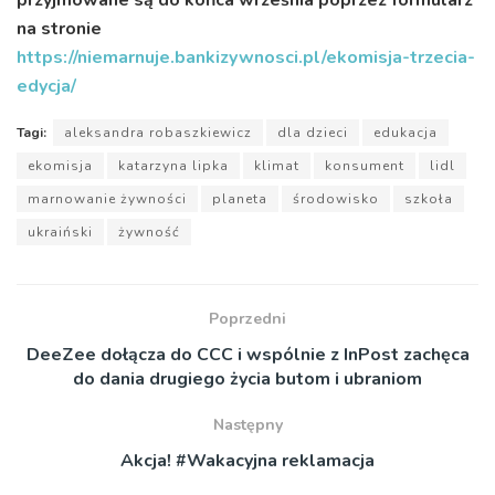
na stronie
https://niemarnuje.bankizywnosci.pl/ekomisja-trzecia-
edycja/
Tagi:
aleksandra robaszkiewicz
dla dzieci
edukacja
ekomisja
katarzyna lipka
klimat
konsument
lidl
marnowanie żywności
planeta
środowisko
szkoła
ukraiński
żywność
Poprzedni
DeeZee dołącza do CCC i wspólnie z InPost zachęca
do dania drugiego życia butom i ubraniom
Następny
Akcja! #Wakacyjna reklamacja