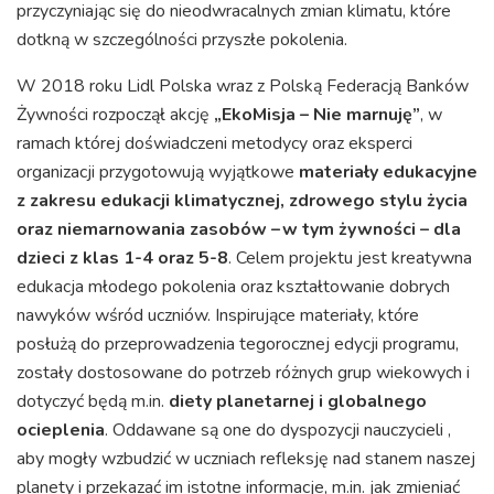
przyczyniając się do nieodwracalnych zmian klimatu, które
dotkną w szczególności przyszłe pokolenia.
W 2018 roku Lidl Polska wraz z Polską Federacją Banków
Żywności rozpoczął akcję
„EkoMisja – Nie marnuję”
, w
ramach której doświadczeni metodycy oraz eksperci
organizacji przygotowują wyjątkowe
materiały edukacyjne
z zakresu edukacji klimatycznej, zdrowego stylu życia
oraz niemarnowania zasobów – w tym żywności – dla
dzieci z klas 1-4 oraz 5-8
. Celem projektu jest kreatywna
edukacja młodego pokolenia oraz kształtowanie dobrych
nawyków wśród uczniów. Inspirujące materiały, które
posłużą do przeprowadzenia tegorocznej edycji programu,
zostały dostosowane do potrzeb różnych grup wiekowych i
dotyczyć będą m.in.
diety planetarnej i
globalnego
ocieplenia
. Oddawane są one do dyspozycji nauczycieli ,
aby mogły wzbudzić w uczniach refleksję nad stanem naszej
planety i przekazać im istotne informacje, m.in. jak zmieniać