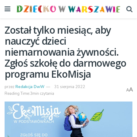
Został tylko miesiąc, aby
nauczyć dzieci
niemarnowania żywności.
Zgłoś szkołę do darmowego
programu EkoMisja
przez
Redakcja DwW
31 sierpnia 2022
A
A
Reading Time:3min czytania