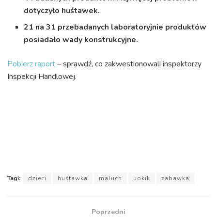
dotyczyło huśtawek.
21 na 31 przebadanych laboratoryjnie produktów
posiadało wady konstrukcyjne.
Pobierz raport
– sprawdź, co zakwestionowali inspektorzy
Inspekcji Handlowej.
Tagi:
dzieci
huśtawka
maluch
uokik
zabawka
Poprzedni