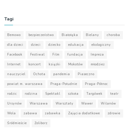
Tagi
Bemowo
bezpieczeństwo
Białołęka
Bielany
choroba
dla dzieci
dzieci
dziecko
edukacja
ekologiczny
Facebook
Festiwal
Film
fundacja
Impreza
Internet
koncert
książki
Mokotów
młodzież
nauczyciel
Ochota
pandemia
Piaseczno
powiat m. warszawa
Praga-Południe
Praga-Północ
rodzic
rodzina
Spektakl
szkoła
Targówek
teatr
Ursynów
Warszawa
Warsztaty
Wawer
Wilanów
Wola
zabawa
zabawka
Zajęcia dodatkowe
zdrowie
Śródmieście
Żoliborz