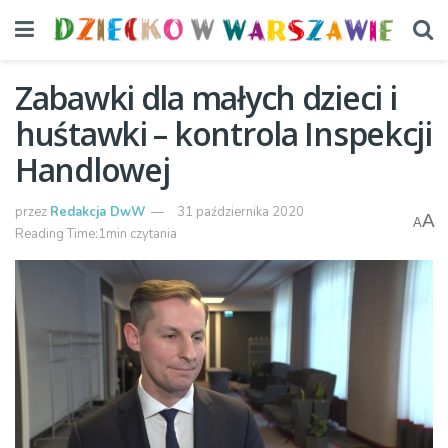
Zabawki dla małych dzieci i
huśtawki – kontrola Inspekcji
Handlowej
przez
Redakcja DwW
31 października 2020
A
A
Reading Time:1min czytania