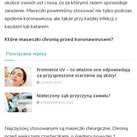
okolice swoich ust i nosa, co za którymś razem spowoduje
zarażenie. Maseczki powinniśmy stosować nie tylko podczas
epidemii koronawirusa, ale także przy każdej infekcji z
kaszlem lub katarem.
Które maseczki chronią przed koronawirusem?
Powiązane wpisy
Promienie UV – to właśnie one odpowiadają
za przyspieszone starzenie się skóry!
14 MAJA 2024
Nieleczony ząb przyczyną zawału?
6 PAŹDZIERNIKA 2022
Najczęściej stosowanymi są maseczki chirurgiczne. Chronią
przed większymi cząsteczkami, o średnicy powyżej 1