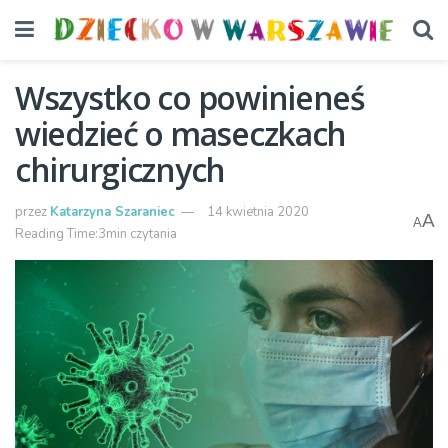
Wszystko co powinieneś
wiedzieć o maseczkach
chirurgicznych
przez
Katarzyna Szaraniec
14 kwietnia 2020
A
A
Reading Time:3min czytania