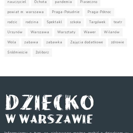
nauczyciel
Ochota
pandemia
Piaseczno
powiat m. warszawa
Praga-Południe
Praga-Północ
rodzic
rodzina
Spektakl
szkoła
Targówek
teatr
Ursynów
Warszawa
Warsztaty
Wawer
Wilanów
Wola
zabawa
zabawka
Zajęcia dodatkowe
zdrowie
Śródmieście
Żoliborz