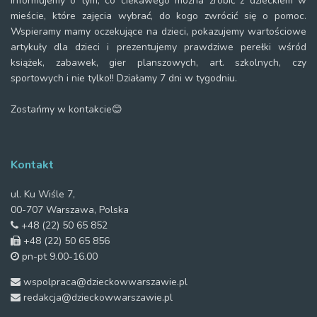
Informujemy o tym, co ciekawego można zrobić z dzieckiem w
mieście, które zajęcia wybrać, do kogo zwrócić się o pomoc.
Wspieramy mamy oczekujące na dzieci, pokazujemy wartościowe
artykuły dla dzieci i prezentujemy prawdziwe perełki wśród
książek, zabawek, gier planszowych, art. szkolnych, czy
sportowych i nie tylko!! Działamy 7 dni w tygodniu.
Zostańmy w kontakcie😊
Kontakt
ul. Ku Wiśle 7,
00-707 Warszawa, Polska
+48 (22) 50 65 852
+48 (22) 50 65 856
pn-pt 9.00-16.00
wspolpraca@dzieckowwarszawie.pl
redakcja@dzieckowwarszawie.pl