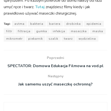
spirytusem. Po każdym powrocie do domu należy od razu
umyć ręce i twarz.
Tutaj
znajdziesz filmy kiedy i jak
prawidłowo używać maseczki chirurgicznej.
Tagi:
astma
bakteria
bariera
drobinka
epidemia
filtr
filtracja
gumka
infekcja
maseczka
maska
mikrometr
piekarnik
szalik
twarz
wydzielina
Poprzedni
SPECTATOR: Domowa Edukacja Filmowa na vod.pl
Następny
Jak samemu uszyć maseczkę ochronną?