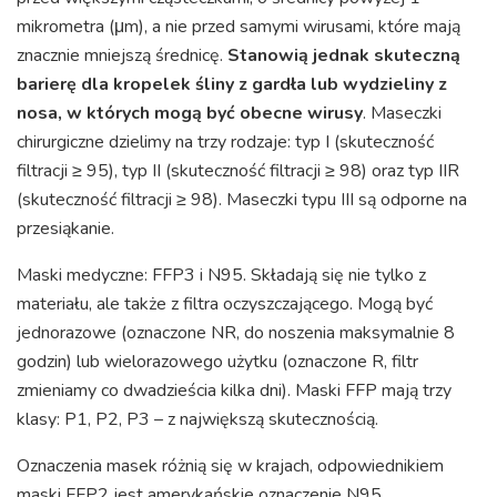
mikrometra (μm), a nie przed samymi wirusami, które mają
znacznie mniejszą średnicę.
Stanowią jednak skuteczną
barierę dla kropelek śliny z gardła lub wydzieliny z
nosa, w których mogą być obecne wirusy
. Maseczki
chirurgiczne dzielimy na trzy rodzaje: typ I (skuteczność
filtracji ≥ 95), typ II (skuteczność filtracji ≥ 98) oraz typ IIR
(skuteczność filtracji ≥ 98). Maseczki typu III są odporne na
przesiąkanie.
Maski medyczne: FFP3 i N95. Składają się nie tylko z
materiału, ale także z filtra oczyszczającego. Mogą być
jednorazowe (oznaczone NR, do noszenia maksymalnie 8
godzin) lub wielorazowego użytku (oznaczone R, filtr
zmieniamy co dwadzieścia kilka dni). Maski FFP mają trzy
klasy: P1, P2, P3 – z największą skutecznością.
Oznaczenia masek różnią się w krajach, odpowiednikiem
maski FFP2 jest amerykańskie oznaczenie N95.