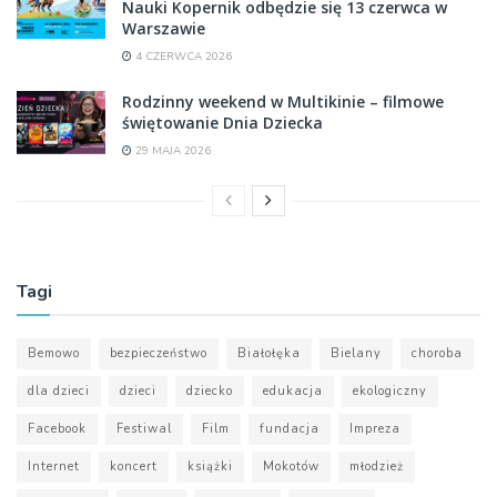
Nauki Kopernik odbędzie się 13 czerwca w
Warszawie
4 CZERWCA 2026
Rodzinny weekend w Multikinie – filmowe
świętowanie Dnia Dziecka
29 MAJA 2026
Tagi
Bemowo
bezpieczeństwo
Białołęka
Bielany
choroba
dla dzieci
dzieci
dziecko
edukacja
ekologiczny
Facebook
Festiwal
Film
fundacja
Impreza
Internet
koncert
książki
Mokotów
młodzież