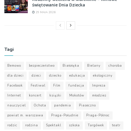
świętowanie Dnia Dziecka
29 MAJA 2026
Tagi
Bemowo
bezpieczeństwo
Białołęka
Bielany
choroba
dla dzieci
dzieci
dziecko
edukacja
ekologiczny
Facebook
Festiwal
Film
fundacja
Impreza
Internet
koncert
książki
Mokotów
młodzież
nauczyciel
Ochota
pandemia
Piaseczno
powiat m. warszawa
Praga-Południe
Praga-Północ
rodzic
rodzina
Spektakl
szkoła
Targówek
teatr