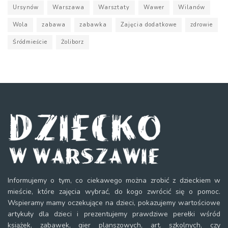
Ursynów
Warszawa
Warsztaty
Wawer
Wilanów
Wola
zabawa
zabawka
Zajęcia dodatkowe
zdrowie
Śródmieście
Żoliborz
Informujemy o tym, co ciekawego można zrobić z dzieckiem w
mieście, które zajęcia wybrać, do kogo zwrócić się o pomoc.
Wspieramy mamy oczekujące na dzieci, pokazujemy wartościowe
artykuły dla dzieci i prezentujemy prawdziwe perełki wśród
książek, zabawek, gier planszowych, art. szkolnych, czy