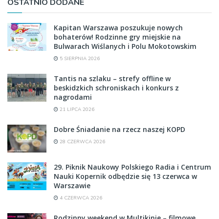
OSTATNIO DODANE
Kapitan Warszawa poszukuje nowych
bohaterów! Rodzinne gry miejskie na
Bulwarach Wiślanych i Polu Mokotowskim
5 SIERPNIA 2026
Tantis na szlaku – strefy offline w
beskidzkich schroniskach i konkurs z
nagrodami
21 LIPCA 2026
Dobre Śniadanie na rzecz naszej KOPD
28 CZERWCA 2026
29. Piknik Naukowy Polskiego Radia i Centrum
Nauki Kopernik odbędzie się 13 czerwca w
Warszawie
4 CZERWCA 2026
Rodzinny weekend w Multikinie – filmowe