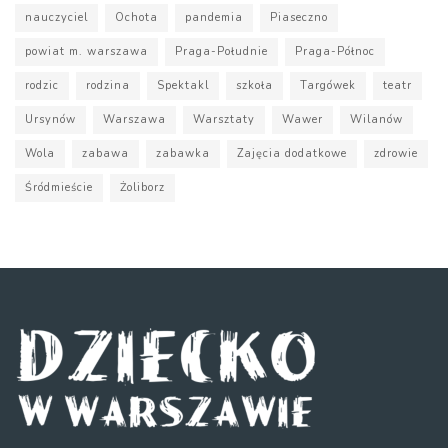
nauczyciel
Ochota
pandemia
Piaseczno
powiat m. warszawa
Praga-Południe
Praga-Północ
rodzic
rodzina
Spektakl
szkoła
Targówek
teatr
Ursynów
Warszawa
Warsztaty
Wawer
Wilanów
Wola
zabawa
zabawka
Zajęcia dodatkowe
zdrowie
Śródmieście
Żoliborz