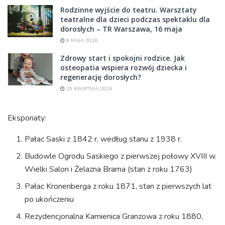
Rodzinne wyjście do teatru. Warsztaty
teatralne dla dzieci podczas spektaklu dla
dorosłych – TR Warszawa, 16 maja
8 MAJA 2026
Zdrowy start i spokojni rodzice. Jak
osteopatia wspiera rozwój dziecka i
regenerację dorosłych?
29 KWIETNIA 2026
Eksponaty:
Pałac Saski z 1842 r. według stanu z 1938 r.
Budowle Ogrodu Saskiego z pierwszej połowy XVIII w.
Wielki Salon i Żelazna Brama (stan z roku 1763)
Pałac Kronenberga z roku 1871, stan z pierwszych lat
po ukończeniu
Rezydencjonalna Kamienica Granzowa z roku 1880,