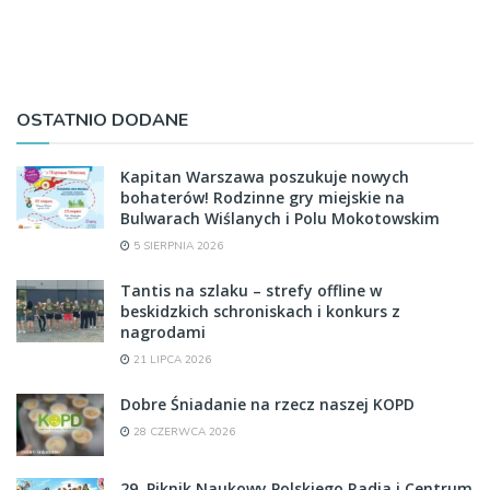
OSTATNIO DODANE
Kapitan Warszawa poszukuje nowych
bohaterów! Rodzinne gry miejskie na
Bulwarach Wiślanych i Polu Mokotowskim
5 SIERPNIA 2026
Tantis na szlaku – strefy offline w
beskidzkich schroniskach i konkurs z
nagrodami
21 LIPCA 2026
Dobre Śniadanie na rzecz naszej KOPD
28 CZERWCA 2026
29. Piknik Naukowy Polskiego Radia i Centrum