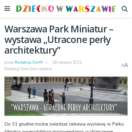
Warszawa Park Miniatur –
wystawa „Utracone perły
architektury”
przez
Redakcja DwW
18 sierpnia 2021
A
A
Reading Time:2min czytania
Do 31 grudnia można zwiedzać ciekawą wystawę w Parku
Miniatur województwa mazowieckiego w Warszawie.