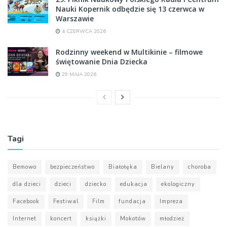
Nauki Kopernik odbędzie się 13 czerwca w
Warszawie
4 CZERWCA 2026
Rodzinny weekend w Multikinie – filmowe
świętowanie Dnia Dziecka
29 MAJA 2026
Tagi
Bemowo
bezpieczeństwo
Białołęka
Bielany
choroba
dla dzieci
dzieci
dziecko
edukacja
ekologiczny
Facebook
Festiwal
Film
fundacja
Impreza
Internet
koncert
książki
Mokotów
młodzież