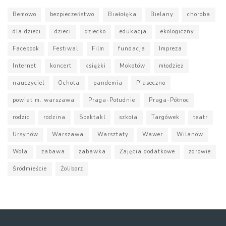
Bemowo
bezpieczeństwo
Białołęka
Bielany
choroba
dla dzieci
dzieci
dziecko
edukacja
ekologiczny
Facebook
Festiwal
Film
fundacja
Impreza
Internet
koncert
książki
Mokotów
młodzież
nauczyciel
Ochota
pandemia
Piaseczno
powiat m. warszawa
Praga-Południe
Praga-Północ
rodzic
rodzina
Spektakl
szkoła
Targówek
teatr
Ursynów
Warszawa
Warsztaty
Wawer
Wilanów
Wola
zabawa
zabawka
Zajęcia dodatkowe
zdrowie
Śródmieście
Żoliborz