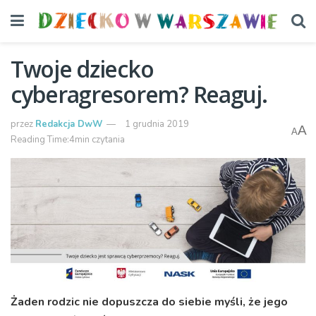
Twoje dziecko
cyberagresorem? Reaguj.
przez
Redakcja DwW
1 grudnia 2019
A
A
Reading Time:4min czytania
Żaden rodzic nie dopuszcza do siebie myśli, że jego