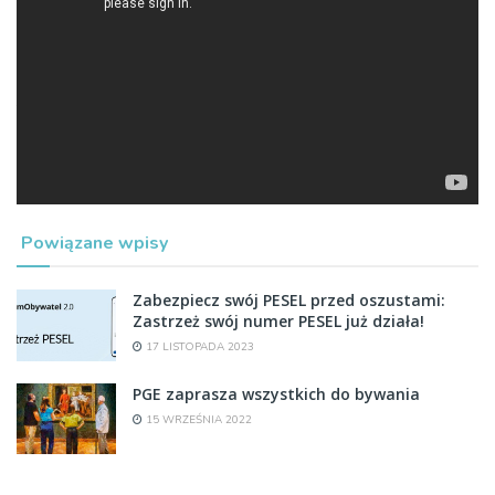
Nieśmieszny żart
– To rodzic ma największy wpływ na kształtowanie
zachowania swojego dziecka. W sytuacji stosowania przez
nie przemocy, powinien podjąć zdecydowane działania –
mówi Anna Borkowska, ekspertka Akademii NASK.
Powiązane wpisy
Zabezpiecz swój PESEL przed oszustami:
Zastrzeż swój numer PESEL już działa!
17 LISTOPADA 2023
PGE zaprasza wszystkich do bywania
15 WRZEŚNIA 2022