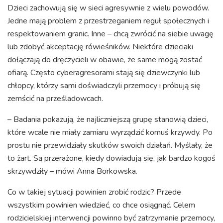
Dzieci zachowują się w sieci agresywnie z wielu powodów.
Jedne mają problem z przestrzeganiem reguł społecznych i
respektowaniem granic. Inne – chcą zwrócić na siebie uwagę
lub zdobyć akceptację rówieśników. Niektóre dzieciaki
dołączają do dręczycieli w obawie, że same mogą zostać
ofiarą. Często cyberagresorami stają się dziewczynki lub
chłopcy, którzy sami doświadczyli przemocy i próbują się
zemścić na prześladowcach.
– Badania pokazują, że najliczniejszą grupę stanowią dzieci,
które wcale nie miały zamiaru wyrządzić komuś krzywdy. Po
prostu nie przewidziały skutków swoich działań. Myślały, że
to żart. Są przerażone, kiedy dowiadują się, jak bardzo kogoś
skrzywdziły – mówi Anna Borkowska.
Co w takiej sytuacji powinien zrobić rodzic? Przede
wszystkim powinien wiedzieć, co chce osiągnąć. Celem
rodzicielskiej interwencji powinno być zatrzymanie przemocy,