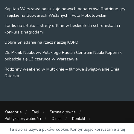
Kapitan Warszawa poszukuje nowych bohaterów! Rodzinne gry
miejskie na Bulwarach Wiślanych i Polu Mokotowskim
Tantis na szlaku – strefy offline w beskidzkich schroniskach i
konkurs z nagrodami
Dobre Śniadanie na rzecz naszej KOPD
29. Piknik Naukowy Polskiego Radia i Centrum Nauki Kopernik
odbędzie się 13 czerwca w Warszawie
Rodzinny weekend w Multikinie – filmowe świętowanie Dnia
Dziecka
Kategorie
Tagi
Strona główna
Polityka prywatności
O nas
Kontakt
Strony partnerskie
Ta strona używa plików cookie. Kontynuując korzystanie z tej
DZIECKO W WARSZAWIE