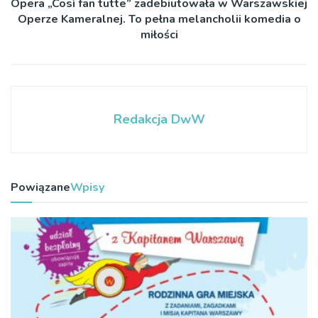
Opera „Così fan tutte” zadebiutowała w Warszawskiej
Operze Kameralnej. To pełna melancholii komedia o
miłości
Redakcja DwW
Powiązane
Wpisy