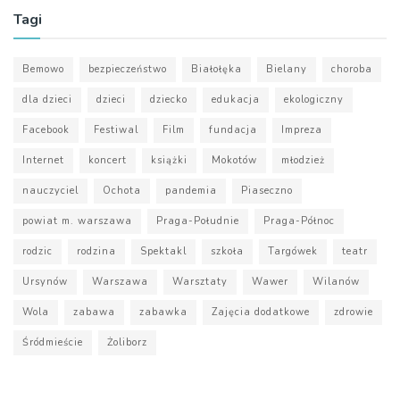
Tagi
Bemowo
bezpieczeństwo
Białołęka
Bielany
choroba
dla dzieci
dzieci
dziecko
edukacja
ekologiczny
Facebook
Festiwal
Film
fundacja
Impreza
Internet
koncert
książki
Mokotów
młodzież
nauczyciel
Ochota
pandemia
Piaseczno
powiat m. warszawa
Praga-Południe
Praga-Północ
rodzic
rodzina
Spektakl
szkoła
Targówek
teatr
Ursynów
Warszawa
Warsztaty
Wawer
Wilanów
Wola
zabawa
zabawka
Zajęcia dodatkowe
zdrowie
Śródmieście
Żoliborz