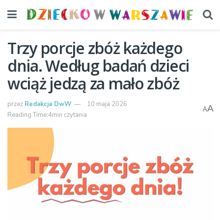
Trzy porcje zbóż każdego
dnia. Według badań dzieci
wciąż jedzą za mało zbóż
przez
Redakcja DwW
10 maja 2026
A
A
Reading Time:4min czytania