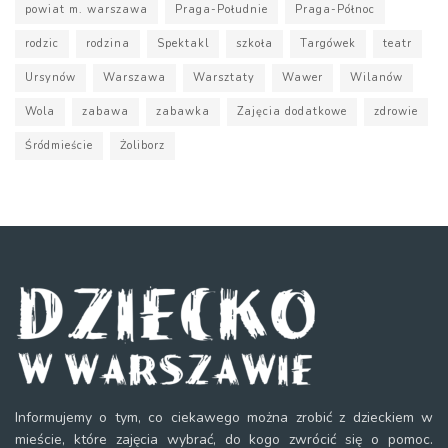
powiat m. warszawa
Praga-Południe
Praga-Północ
rodzic
rodzina
Spektakl
szkoła
Targówek
teatr
Ursynów
Warszawa
Warsztaty
Wawer
Wilanów
Wola
zabawa
zabawka
Zajęcia dodatkowe
zdrowie
Śródmieście
Żoliborz
Informujemy o tym, co ciekawego można zrobić z dzieckiem w
mieście, które zajęcia wybrać, do kogo zwrócić się o pomoc.