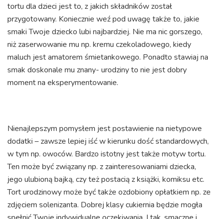
tortu dla dzieci jest to, z jakich składników został
przygotowany. Koniecznie weź pod uwagę także to, jakie
smaki Twoje dziecko lubi najbardziej. Nie ma nic gorszego,
niż zaserwowanie mu np. kremu czekoladowego, kiedy
maluch jest amatorem śmietankowego. Ponadto stawiaj na
smak doskonale mu znany- urodziny to nie jest dobry
moment na eksperymentowanie.
Nienajlepszym pomysłem jest postawienie na nietypowe
dodatki – zawsze lepiej iść w kierunku dość standardowych,
w tym np. owoców. Bardzo istotny jest także motyw tortu.
Ten może być związany np. z zainteresowaniami dziecka,
jego ulubioną bajką, czy też postacią z książki, komiksu etc.
Tort urodzinowy może być także ozdobiony opłatkiem np. ze
zdjęciem solenizanta. Dobrej klasy cukiernia będzie mogła
spełnić Twoje indywidualne oczekiwania. I tak, smaczne i