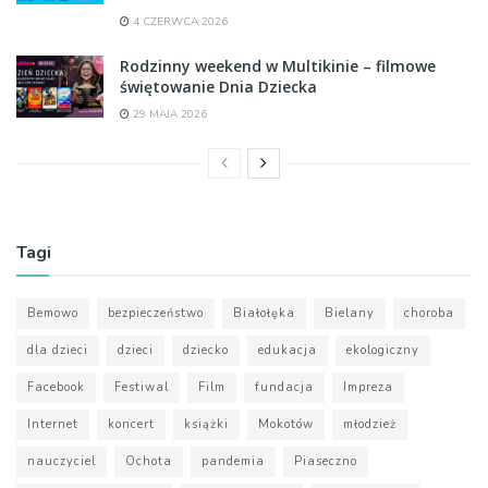
4 CZERWCA 2026
Rodzinny weekend w Multikinie – filmowe
świętowanie Dnia Dziecka
29 MAJA 2026
Tagi
Bemowo
bezpieczeństwo
Białołęka
Bielany
choroba
dla dzieci
dzieci
dziecko
edukacja
ekologiczny
Facebook
Festiwal
Film
fundacja
Impreza
Internet
koncert
książki
Mokotów
młodzież
nauczyciel
Ochota
pandemia
Piaseczno