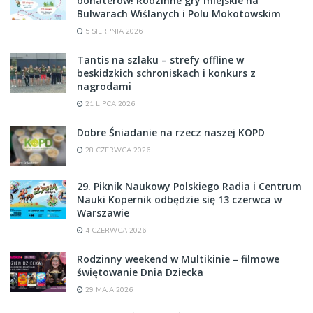
bohaterów! Rodzinne gry miejskie na
Bulwarach Wiślanych i Polu Mokotowskim
5 SIERPNIA 2026
Tantis na szlaku – strefy offline w
beskidzkich schroniskach i konkurs z
nagrodami
21 LIPCA 2026
Dobre Śniadanie na rzecz naszej KOPD
28 CZERWCA 2026
29. Piknik Naukowy Polskiego Radia i Centrum
Nauki Kopernik odbędzie się 13 czerwca w
Warszawie
4 CZERWCA 2026
Rodzinny weekend w Multikinie – filmowe
świętowanie Dnia Dziecka
29 MAJA 2026