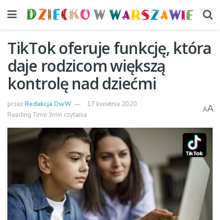
TikTok oferuje funkcję, która
daje rodzicom większą
kontrolę nad dziećmi
przez
Redakcja DwW
17 kwietnia 2020
A
A
Reading Time:3min czytania