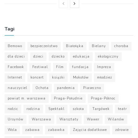
Tagi
Bemowo
bezpieczeństwo
Białołęka
Bielany
choroba
dla dzieci
dzieci
dziecko
edukacja
ekologiczny
Facebook
Festiwal
Film
fundacja
Impreza
Internet
koncert
książki
Mokotów
młodzież
nauczyciel
Ochota
pandemia
Piaseczno
powiat m. warszawa
Praga-Południe
Praga-Północ
rodzic
rodzina
Spektakl
szkoła
Targówek
teatr
Ursynów
Warszawa
Warsztaty
Wawer
Wilanów
Wola
zabawa
zabawka
Zajęcia dodatkowe
zdrowie