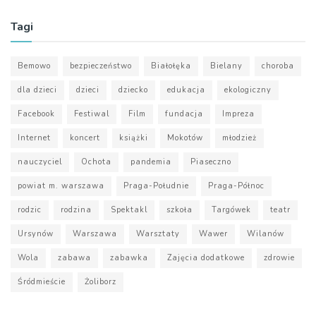
Tagi
Bemowo
bezpieczeństwo
Białołęka
Bielany
choroba
dla dzieci
dzieci
dziecko
edukacja
ekologiczny
Facebook
Festiwal
Film
fundacja
Impreza
Internet
koncert
książki
Mokotów
młodzież
nauczyciel
Ochota
pandemia
Piaseczno
powiat m. warszawa
Praga-Południe
Praga-Północ
rodzic
rodzina
Spektakl
szkoła
Targówek
teatr
Ursynów
Warszawa
Warsztaty
Wawer
Wilanów
Wola
zabawa
zabawka
Zajęcia dodatkowe
zdrowie
Śródmieście
Żoliborz