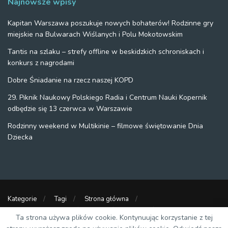
Najnowsze wpisy
Kapitan Warszawa poszukuje nowych bohaterów! Rodzinne gry
miejskie na Bulwarach Wiślanych i Polu Mokotowskim
Tantis na szlaku – strefy offline w beskidzkich schroniskach i
konkurs z nagrodami
Dobre Śniadanie na rzecz naszej KOPD
29. Piknik Naukowy Polskiego Radia i Centrum Nauki Kopernik
odbędzie się 13 czerwca w Warszawie
Rodzinny weekend w Multikinie – filmowe świętowanie Dnia
Dziecka
Kategorie
Tagi
Strona główna
Polityka prywatności
O nas
Kontakt
Ta strona używa plików cookie. Kontynuując korzystanie z tej
Strony partnerskie