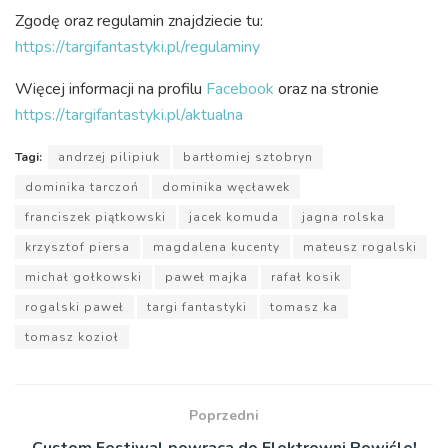
Zgodę oraz regulamin znajdziecie tu:
https://targifantastyki.pl/regulaminy
Więcej informacji na profilu
Facebook
oraz na stronie
https://targifantastyki.pl/aktualna
Tagi:
andrzej pilipiuk
bartłomiej sztobryn
dominika tarczoń
dominika węcławek
franciszek piątkowski
jacek komuda
jagna rolska
krzysztof piersa
magdalena kucenty
mateusz rogalski
michał gołkowski
paweł majka
rafał kosik
rogalski paweł
targi fantastyki
tomasz ka
tomasz kozioł
Poprzedni
Custom Festiwal powraca do Elektrowni Powiśle!