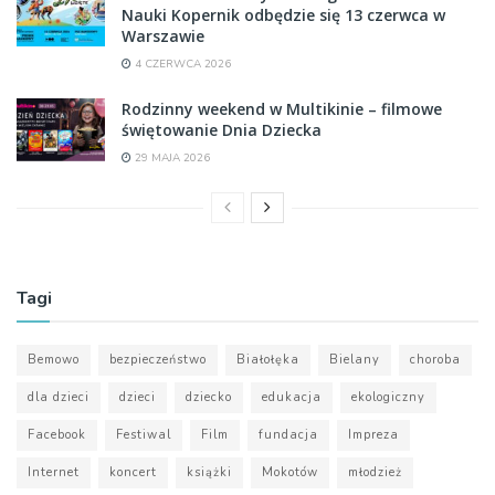
Nauki Kopernik odbędzie się 13 czerwca w
Warszawie
4 CZERWCA 2026
Rodzinny weekend w Multikinie – filmowe
świętowanie Dnia Dziecka
29 MAJA 2026
Tagi
Bemowo
bezpieczeństwo
Białołęka
Bielany
choroba
dla dzieci
dzieci
dziecko
edukacja
ekologiczny
Facebook
Festiwal
Film
fundacja
Impreza
Internet
koncert
książki
Mokotów
młodzież