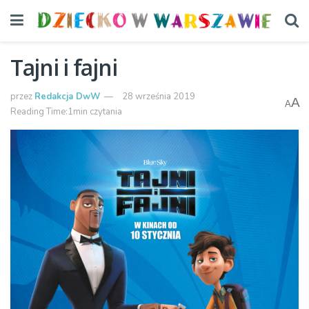
Tajni i fajni
przez
Redakcja DwW
28 września 2019
A
A
Reading Time:1min czytania