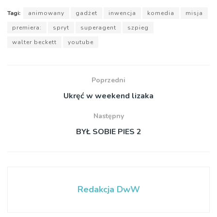
Tagi:
animowany
gadżet
inwencja
komedia
misja
premiera:
spryt
superagent
szpieg
walter beckett
youtube
Poprzedni
Ukręć w weekend lizaka
Następny
BYŁ SOBIE PIES 2
Redakcja DwW