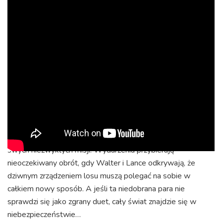
Superagent Lance Sterling i naukowiec Walter Beckett są
niemal dokładnymi przeciwieństwami. Lance jest pewny
siebie, elegancki i obyty. Walter natomiast nie jest zbyt
kontaktowy, ale nadrabia to sprytem i inwencją, wynajdując
niesamowite gadżety, które Lance wykorzystuje podczas
swych niezwykłych misji. Wydarzenia przybierają
nieoczekiwany obrót, gdy Walter i Lance odkrywają, że
dziwnym zrządzeniem losu muszą polegać na sobie w
całkiem nowy sposób. A jeśli ta niedobrana para nie
sprawdzi się jako zgrany duet, cały świat znajdzie się w
niebezpieczeństwie…