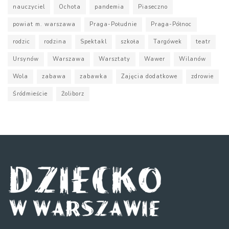
nauczyciel
Ochota
pandemia
Piaseczno
powiat m. warszawa
Praga-Południe
Praga-Północ
rodzic
rodzina
Spektakl
szkoła
Targówek
teatr
Ursynów
Warszawa
Warsztaty
Wawer
Wilanów
Wola
zabawa
zabawka
Zajęcia dodatkowe
zdrowie
Śródmieście
Żoliborz