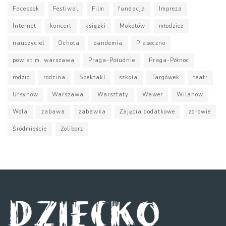
Facebook
Festiwal
Film
fundacja
Impreza
Internet
koncert
książki
Mokotów
młodzież
nauczyciel
Ochota
pandemia
Piaseczno
powiat m. warszawa
Praga-Południe
Praga-Północ
rodzic
rodzina
Spektakl
szkoła
Targówek
teatr
Ursynów
Warszawa
Warsztaty
Wawer
Wilanów
Wola
zabawa
zabawka
Zajęcia dodatkowe
zdrowie
Śródmieście
Żoliborz