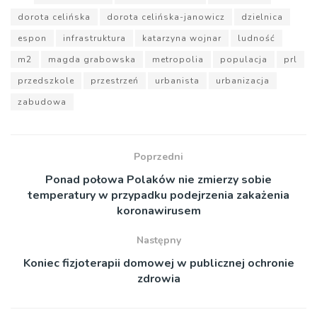
dorota celińska
dorota celińska-janowicz
dzielnica
espon
infrastruktura
katarzyna wojnar
ludność
m2
magda grabowska
metropolia
populacja
prl
przedszkole
przestrzeń
urbanista
urbanizacja
zabudowa
Poprzedni
Ponad połowa Polaków nie zmierzy sobie
temperatury w przypadku podejrzenia zakażenia
koronawirusem
Następny
Koniec fizjoterapii domowej w publicznej ochronie
zdrowia