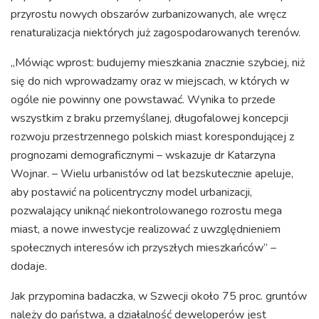
przyrostu nowych obszarów zurbanizowanych, ale wręcz
renaturalizacja niektórych już zagospodarowanych terenów.
„Mówiąc wprost: budujemy mieszkania znacznie szybciej, niż
się do nich wprowadzamy oraz w miejscach, w których w
ogóle nie powinny one powstawać. Wynika to przede
wszystkim z braku przemyślanej, długofalowej koncepcji
rozwoju przestrzennego polskich miast korespondującej z
prognozami demograficznymi – wskazuje dr Katarzyna
Wojnar. – Wielu urbanistów od lat bezskutecznie apeluje,
aby postawić na policentryczny model urbanizacji,
pozwalający uniknąć niekontrolowanego rozrostu mega
miast, a nowe inwestycje realizować z uwzględnieniem
społecznych interesów ich przyszłych mieszkańców” –
dodaje.
Jak przypomina badaczka, w Szwecji około 75 proc. gruntów
należy do państwa, a działalność deweloperów jest