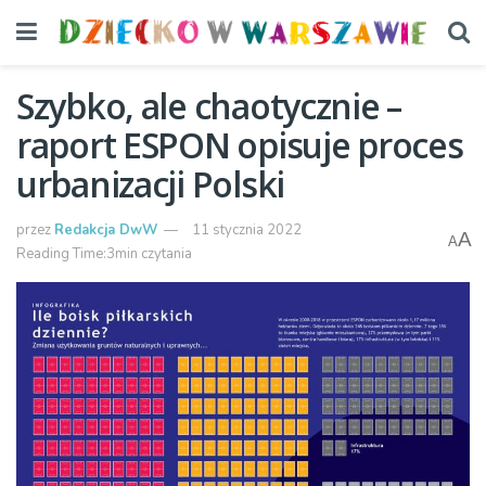
Szybko, ale chaotycznie –
raport ESPON opisuje proces
urbanizacji Polski
przez
Redakcja DwW
11 stycznia 2022
A
A
Reading Time:3min czytania