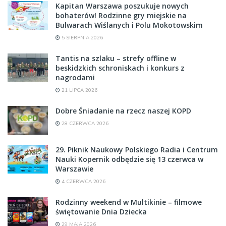
Kapitan Warszawa poszukuje nowych
bohaterów! Rodzinne gry miejskie na
Bulwarach Wiślanych i Polu Mokotowskim
5 SIERPNIA 2026
Tantis na szlaku – strefy offline w
beskidzkich schroniskach i konkurs z
nagrodami
21 LIPCA 2026
Dobre Śniadanie na rzecz naszej KOPD
28 CZERWCA 2026
29. Piknik Naukowy Polskiego Radia i Centrum
Nauki Kopernik odbędzie się 13 czerwca w
Warszawie
4 CZERWCA 2026
Rodzinny weekend w Multikinie – filmowe
świętowanie Dnia Dziecka
29 MAJA 2026