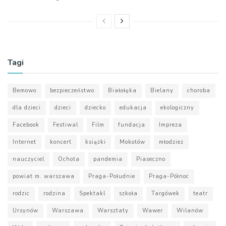
Tagi
Bemowo
bezpieczeństwo
Białołęka
Bielany
choroba
dla dzieci
dzieci
dziecko
edukacja
ekologiczny
Facebook
Festiwal
Film
fundacja
Impreza
Internet
koncert
książki
Mokotów
młodzież
nauczyciel
Ochota
pandemia
Piaseczno
powiat m. warszawa
Praga-Południe
Praga-Północ
rodzic
rodzina
Spektakl
szkoła
Targówek
teatr
Ursynów
Warszawa
Warsztaty
Wawer
Wilanów