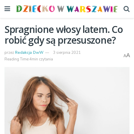
Spragnione włosy latem. Co
robić gdy są przesuszone?
przez
Redakcja DwW
3 sierpnia 2021
A
A
Reading Time:4min czytania