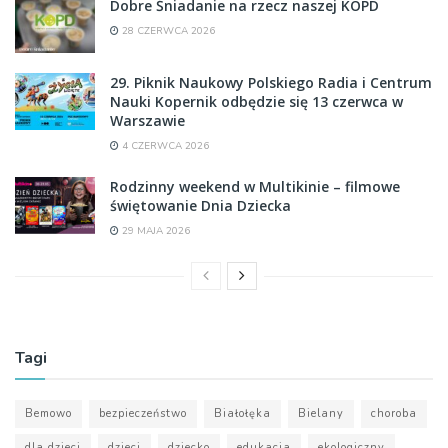
Dobre Śniadanie na rzecz naszej KOPD
28 CZERWCA 2026
29. Piknik Naukowy Polskiego Radia i Centrum
Nauki Kopernik odbędzie się 13 czerwca w
Warszawie
4 CZERWCA 2026
Rodzinny weekend w Multikinie – filmowe
świętowanie Dnia Dziecka
29 MAJA 2026
Tagi
Bemowo
bezpieczeństwo
Białołęka
Bielany
choroba
dla dzieci
dzieci
dziecko
edukacja
ekologiczny