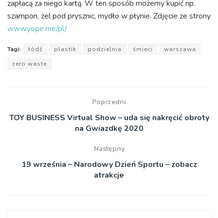
zapłacą za niego kartą. W ten sposób możemy kupić np.
szampon, żel pod prysznic, mydło w płynie. Zdjęcie ze strony
www.yope.me/pl/
Tagi:
łódź
plastik
podzielnia
śmieci
warszawa
zero waste
Poprzedni
TOY BUSINESS Virtual Show – uda się nakręcić obroty
na Gwiazdkę 2020
Następny
19 września – Narodowy Dzień Sportu – zobacz
atrakcje