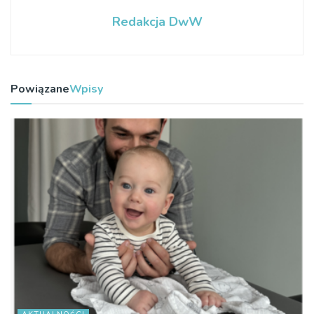
Redakcja DwW
Powiązane
Wpisy