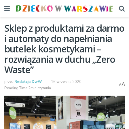
Sklep z produktami za darmo
i automaty do napełniania
butelek kosmetykami –
rozwiązania w duchu „Zero
Waste”
przez
Redakcja DwW
16 września 2020
A
A
Reading Time:2min czytania