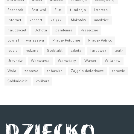
Facebook
Festiwal
Film
fundacja
Impreza
Internet
koncert
książki
Mokotów
młodzież
nauczyciel
Ochota
pandemia
Piaseczno
powiat m. warszawa
Praga-Południe
Praga-Północ
rodzic
rodzina
Spektakl
szkoła
Targówek
teatr
Ursynów
Warszawa
Warsztaty
Wawer
Wilanów
Wola
zabawa
zabawka
Zajęcia dodatkowe
zdrowie
Śródmieście
Żoliborz